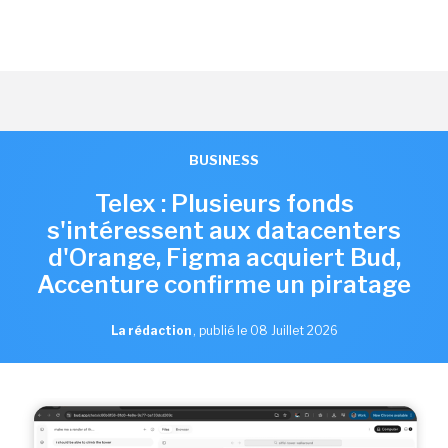
BUSINESS
Telex : Plusieurs fonds
s'intéressent aux datacenters
d'Orange, Figma acquiert Bud,
Accenture confirme un piratage
La rédaction
,
publié le 08 Juillet 2026