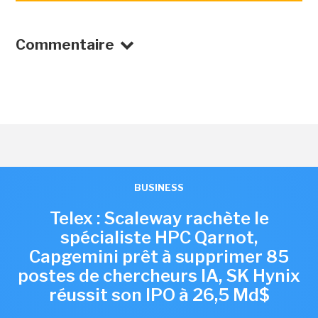
Commentaire
BUSINESS
Telex : Scaleway rachète le
spécialiste HPC Qarnot,
Capgemini prêt à supprimer 85
postes de chercheurs IA, SK Hynix
réussit son IPO à 26,5 Md$