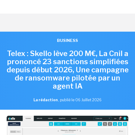
BUSINESS
Telex : Skello lève 200 M€, La Cnil a
prononcé 23 sanctions simplifiées
depuis début 2026, Une campagne
de ransomware pilotée par un
agent IA
La rédaction
,
publié le 06 Juillet 2026