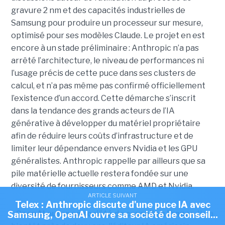
gravure 2 nm et des capacités industrielles de
Samsung pour produire un processeur sur mesure,
optimisé pour ses modèles Claude. Le projet en est
encore à un stade préliminaire : Anthropic n’a pas
arrêté l’architecture, le niveau de performances ni
l’usage précis de cette puce dans ses clusters de
calcul, et n’a pas même pas confirmé officiellement
l’existence d’un accord. Cette démarche s’inscrit
dans la tendance des grands acteurs de l’IA
générative à développer du matériel propriétaire
afin de réduire leurs coûts d’infrastructure et de
limiter leur dépendance envers Nvidia et les GPU
généralistes. Anthropic rappelle par ailleurs que sa
pile matérielle actuelle restera fondée sur une
diversité de fournisseurs comme AMD et Nvidia.
ARTICLE SUIVANT
Telex : Anthropic discute d'une puce IA avec
-
OpenAI ouvre sa société de conseil en France
. Il y a
Samsung, OpenAI ouvre sa société de conseil...