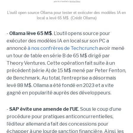
L'outil open source Ollama pour tester et exécuter des modèles IA en
local a levé 65 M$. (Crédit Ollama)
-
Ollama lève 65 M$
. L’outil opens source pour
exécuter des modèles IA en local sur son PC a
annoncé
à nos confrères de Techcrunch
avoir mené
un tour de table en série B de 65 M$ dirigé par
Theory Ventures. Cette opération fait suite à un
précédent (série A) de 15 M$ mené par Peter Fenton,
de Benchmark. Au total, l'entreprise a désormais
levé 88 M$. Ollama a été fondé en 2023 et a vite
gagné en popularité auprès des développeurs.
-
SAP évite une amende de l’UE
. Sous le coup d’une
procédure pour pratiques anticoncurrentielles,
l’éditeur allemand a fait des concessions pour
échapper à une lourde sanction financière. Ainsi, les