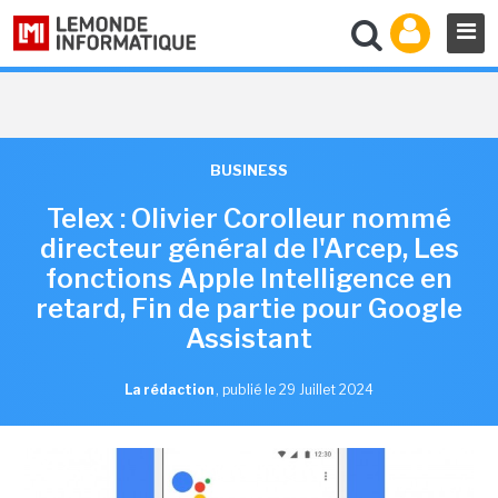
BUSINESS
Telex : Olivier Corolleur nommé
directeur général de l'Arcep, Les
fonctions Apple Intelligence en
retard, Fin de partie pour Google
Assistant
La rédaction
,
publié le 29 Juillet 2024