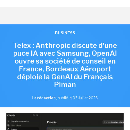
BUSINESS
Telex : Anthropic discute d'une
puce IA avec Samsung, OpenAI
ouvre sa société de conseil en
France, Bordeaux Aéroport
déploie la GenAI du Français
Piman
La rédaction
,
publié le 03 Juillet 2026