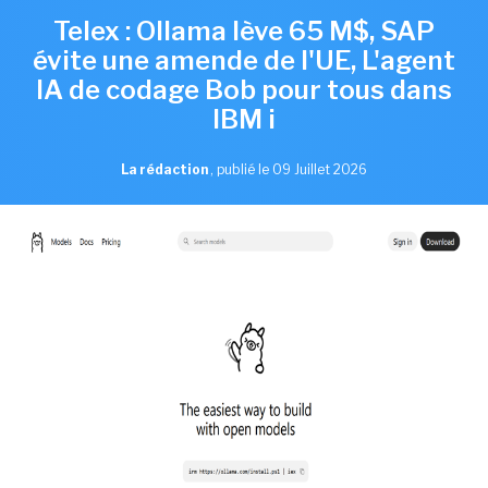
Telex : Ollama lève 65 M$, SAP
évite une amende de l'UE, L'agent
IA de codage Bob pour tous dans
IBM i
La rédaction
,
publié le 09 Juillet 2026