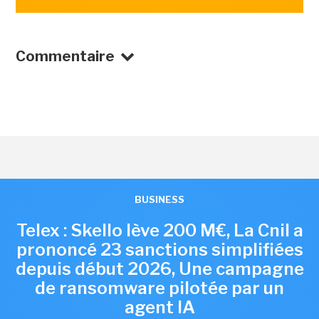
Commentaire
BUSINESS
Telex : Skello lève 200 M€, La Cnil a
prononcé 23 sanctions simplifiées
depuis début 2026, Une campagne
de ransomware pilotée par un
agent IA