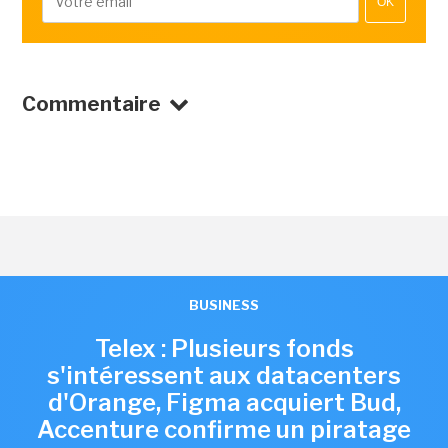
OK
Commentaire
BUSINESS
Telex : Plusieurs fonds
s'intéressent aux datacenters
d'Orange, Figma acquiert Bud,
Accenture confirme un piratage