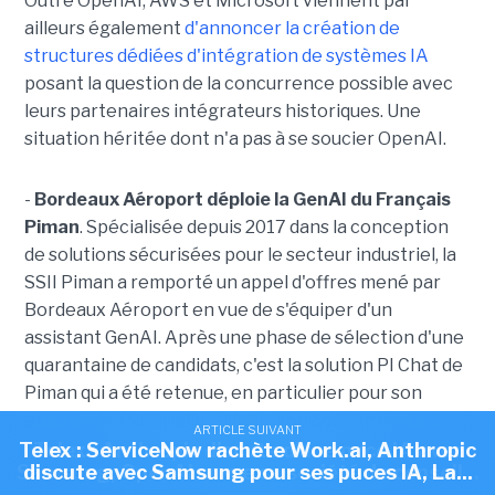
Outre OpenAI, AWS et Microsoft viennent par
ailleurs également
d'annoncer la création de
structures dédiées d'intégration de systèmes IA
posant la question de la concurrence possible avec
leurs partenaires intégrateurs historiques. Une
situation héritée dont n'a pas à se soucier OpenAI.
-
Bordeaux Aéroport déploie la GenAI du Français
Piman
. Spécialisée depuis 2017 dans la conception
de solutions sécurisées pour le secteur industriel, la
SSII Piman a remporté un appel d'offres mené par
Bordeaux Aéroport en vue de s'équiper d'un
assistant GenAI. Après une phase de sélection d'une
quarantaine de candidats, c'est la solution PI Chat de
Piman qui a été retenue, en particulier pour son
empreinte matérielle réduite, son coût inférieur à
ARTICLE SUIVANT
ARTICLE SUIVANT
ARTICLE SUIVANT
ceux de la concurrence ainsi que la possibilité d'un
Telex : Skello lève 200 M€, La Cnil a prononcé 23
Telex : ServiceNow rachète Work.ai, Anthropic
Telex : Anthropic discute d'une puce IA avec
Samsung, OpenAI ouvre sa société de conseil...
discute avec Samsung pour ses puces IA, La...
sanctions simplifiées depuis début...
déploiement on-premise à venir. Parmi les fonctions