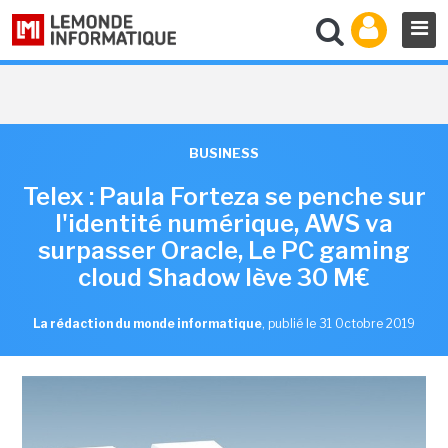
BUSINESS
Telex : Paula Forteza se penche sur
l'identité numérique, AWS va
surpasser Oracle, Le PC gaming
cloud Shadow lève 30 M€
La rédaction du monde informatique
,
publié le 31 Octobre 2019