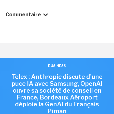
Commentaire
BUSINESS
Telex : Anthropic discute d'une
puce IA avec Samsung, OpenAI
ouvre sa société de conseil en
France, Bordeaux Aéroport
déploie la GenAI du Français
Piman