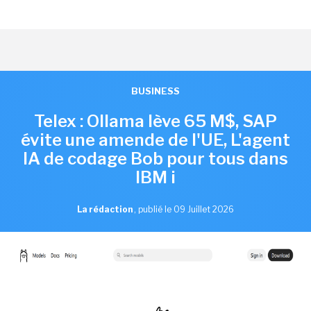
BUSINESS
Telex : Ollama lève 65 M$, SAP
évite une amende de l'UE, L'agent
IA de codage Bob pour tous dans
IBM i
La rédaction
,
publié le 09 Juillet 2026