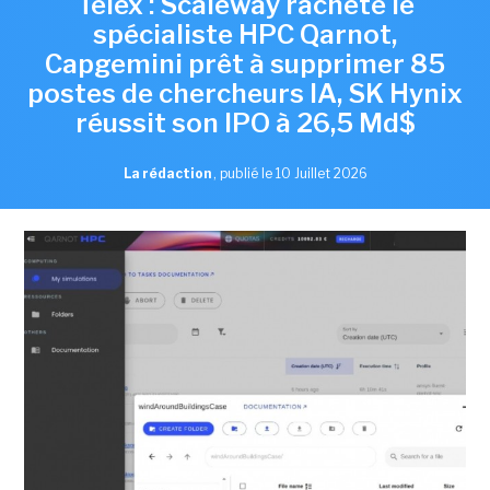
Telex : Scaleway rachète le
spécialiste HPC Qarnot,
Capgemini prêt à supprimer 85
postes de chercheurs IA, SK Hynix
réussit son IPO à 26,5 Md$
La rédaction
,
publié le 10 Juillet 2026