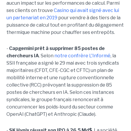
aucun impact sur les performances de calcul. Parmi
ses clients on trouve
Casino qui avait signé avec lui
un partenariat en 2019
pour vendre à des tiers de la
puissance de calcul tout en profitant du dégagement
thermique machine pour chauffer ses entrepôts.
-
Capgemini prêt à supprimer 85 postes de
chercheurs IA
. Selon
notre confrère L'Informé
, la
SSII française a signé le 29 mai avec trois syndicats
majoritaires (CFDT, CFE-CGC et CFTC) un plan de
mobilité interne et une rupture conventionnelle
collective (RCC) prévoyant la suppression de 85
postes de chercheurs en IA. Selon ces instances
syndicales, le groupe français renoncerait à
concurrencer les poids-lourd du secteur comme
OpenAI (ChatGPT) et Anthropic (Claude).
-
SK Hynix réussit son IPO à 26,5 Md$
. La société