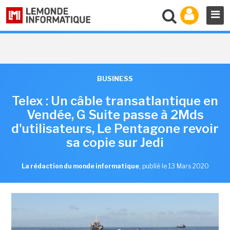
BUSINESS
Telex : Un câble transatlantique en
Vendée, G Suite passe à 2Mds
d'utilisateurs, Le Pentagone revoir
sa copie sur Jedi
La rédaction du monde informatique
,
publié le 13 Mars 2020