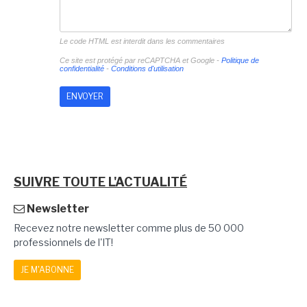
Le code HTML est interdit dans les commentaires
Ce site est protégé par reCAPTCHA et Google -
Politique de
confidentialité
-
Conditions d'utilisation
SUIVRE TOUTE L'ACTUALITÉ
Newsletter
Recevez notre newsletter comme plus de 50 000
professionnels de l'IT!
JE M'ABONNE