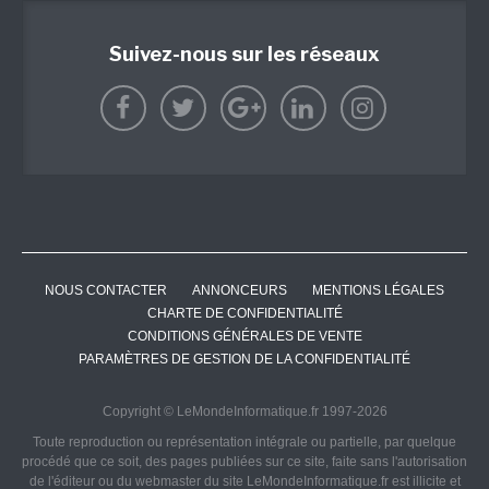
Suivez-nous sur les réseaux
NOUS CONTACTER
ANNONCEURS
MENTIONS LÉGALES
CHARTE DE CONFIDENTIALITÉ
CONDITIONS GÉNÉRALES DE VENTE
PARAMÈTRES DE GESTION DE LA CONFIDENTIALITÉ
Copyright © LeMondeInformatique.fr 1997-2026
Toute reproduction ou représentation intégrale ou partielle, par quelque
procédé que ce soit, des pages publiées sur ce site, faite sans l'autorisation
de l'éditeur ou du webmaster du site LeMondeInformatique.fr est illicite et