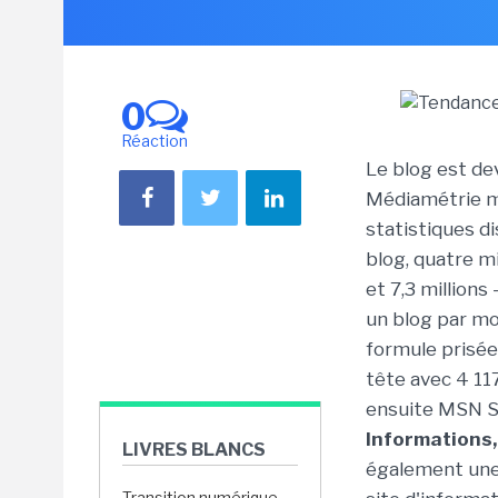
0
Réaction
Le blog est de
Médiamétrie me
statistiques di
blog, quatre m
et 7,3 millions
un blog par moi
formule prisée
tête avec 4 11
ensuite MSN Sp
Informations,
LIVRES BLANCS
également une
Transition numérique