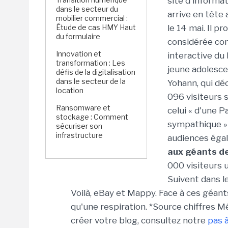
site d'informa
dans le secteur du
arrive en tête 
mobilier commercial :
Étude de cas HMY Haut
le 14 mai. Il p
du formulaire
considérée com
Innovation et
interactive du 
transformation : Les
jeune adolesce
défis de la digitalisation
dans le secteur de la
Yohann, qui dé
location
096 visiteurs 
Ransomware et
celui « d'une P
stockage : Comment
sympathique »
sécuriser son
infrastructure
audiences éga
aux géants de
000 visiteurs 
Suivent dans l
Voilà, eBay et Mappy. Face à ces géant
qu'une respiration. *Source chiffres M
créer votre blog, consultez notre
pas 