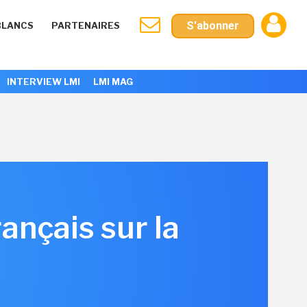
S'abonner
BLANCS
PARTENAIRES
INTERVIEW LMI
LMI MAG
ançais sur la