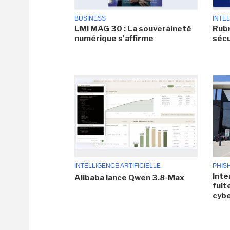
BUSINESS
INTEL
LMI MAG 30 : La souveraineté
Rubr
numérique s'affirme
sécu
INTELLIGENCE ARTIFICIELLE
PHIS
Inte
Alibaba lance Qwen 3.8-Max
fuit
cyb