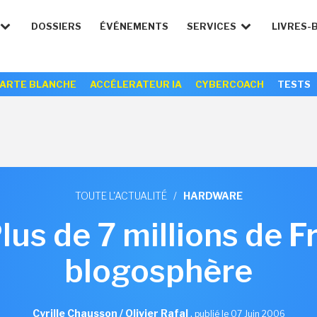
DOSSIERS
ÉVÉNEMENTS
SERVICES
LIVRES-
ARTE BLANCHE
ACCÉLERATEUR IA
CYBERCOACH
TESTS
TOUTE L'ACTUALITÉ
/
HARDWARE
lus de 7 millions de Fr
blogosphère
Cyrille Chausson / Olivier Rafal
,
publié le 07 Juin 2006