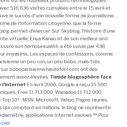
tions sur les nouveaux produits technologiques
avec 516 836 visites cumulées entre le 15 avril et
rouve le succès d'une nouvelle forme de journalisme,
me de l'information citoyenne, que la forme
blog permet d'exercer. Sur Skyblog, l'histoire d'une
nte virtuelle, Enya Kanao et de son meilleur ami
couvre son homosexualité, a été suivie par 438
sur enyasims. Les espaces de confessions, comme
arisienne un peu con, un peu bobo...mais très
 sur boboparisienne.hautefort.com ont des
lement assez élevées.
Timide blogosphère face
 l'Internet
En avril 2006, Google a reçu 15 590
uniques, Free 11 713 000, Wanadoo 11 712 000.
e Top 10* : MSN, Microsoft, Yahoo, Pages Jaunes,
s qui comptent en millions, le blog ne représente
édiamétrie, applications Internet exclues ** Pour
à pas