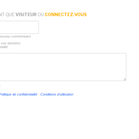
NT QUE
VISITEUR
OU
CONNECTEZ-VOUS
 nouveau commentaire
ns vos données
ialité.
s
Politique de confidentialité
-
Conditions d'utilisation