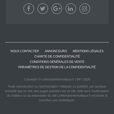
NOUS CONTACTER
ANNONCEURS
MENTIONS LÉGALES
CHARTE DE CONFIDENTIALITÉ
CONDITIONS GÉNÉRALES DE VENTE
PARAMÈTRES DE GESTION DE LA CONFIDENTIALITÉ
Copyright © LeMondeInformatique.fr 1997-2026
Toute reproduction ou représentation intégrale ou partielle, par quelque
procédé que ce soit, des pages publiées sur ce site, faite sans l'autorisation
de l'éditeur ou du webmaster du site LeMondeInformatique.fr est illicite et
constitue une contrefaçon.