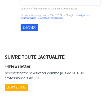
Le code HTML est interdit dans les commentaires
Ce site est protégé par reCAPTCHA et Google -
Politique de
confidentialité
-
Conditions d'utilisation
SUIVRE TOUTE L'ACTUALITÉ
Newsletter
Recevez notre newsletter comme plus de 50 000
professionnels de l'IT!
JE M'ABONNE