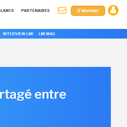
S'abonner
BLANCS
PARTENAIRES
INTERVIEW LMI
LMI MAG
rtagé entre