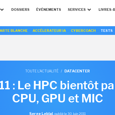
DOSSIERS
ÉVÉNEMENTS
SERVICES
LIVRES-
ARTE BLANCHE
ACCÉLERATEUR IA
CYBERCOACH
TESTS
TOUTE L'ACTUALITÉ
/
DATACENTER
11 : Le HPC bientôt pa
CPU, GPU et MIC
Serge Leblal
,
publié le 30 Juin 2011