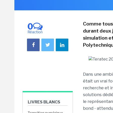
Comme tous l
0
durant deux j
Réaction
simulation e
Polytechniqu
Dans une ambia
était un vrai f
recherche et i
solutions dédi
le représentan
LIVRES BLANCS
bond - attendu 
Transition numérique