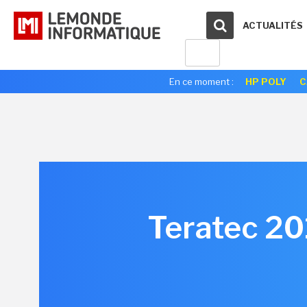
ACTUALITÉS
En ce moment :
HP POLY
C
Teratec 20