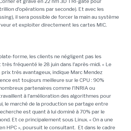
 Corner et gravé en 22 nm 3D TRI-gate pour
 trillion d'opérations par seconde). Et avec les
ing), il sera possible de forcer la main au système
veur et exploiter directement les cartes MIC.
plate-forme, les clients ne négligent pas les
 très fréquenté le 28 juin dans l'après-midi. « Le
n prix très avantageux, indique Marc Mendez
ience est toujours meilleure sur le CPU : 90%
 nombreux partenaires comme l'INRIA ou
ravaillent à l'amélioration des algorithmes pour
, le marché de la production se partage entre
 recherche est quant à lui dominé à 70% par le
d. Et ce principalement sous Linux. « On a une
n HPC », poursuit le consultant. Et dans le cadre