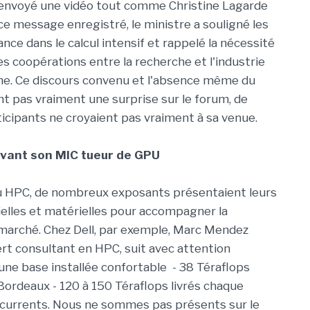
envoyé une vidéo tout comme Christine Lagarde
ce message enregistré, le ministre a souligné les
ance dans le calcul intensif et rappelé la nécessité
es coopérations entre la recherche et l'industrie
ne. Ce discours convenu et l'absence même du
nt pas vraiment une surprise sur le forum, de
cipants ne croyaient pas vraiment à sa venue.
avant son MIC tueur de GPU
au HPC, de nombreux exposants présentaient leurs
cielles et matérielles pour accompagner la
marché. Chez Dell, par exemple, Marc Mendez
t consultant en HPC, suit avec attention
 une base installée confortable - 38 Téraflops
e Bordeaux - 120 à 150 Téraflops livrés chaque
oncurrents. Nous ne sommes pas présents sur le