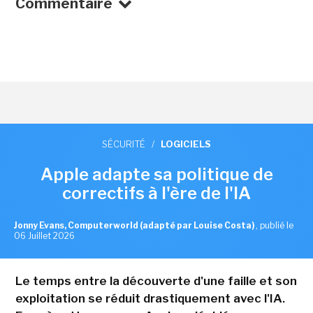
Commentaire
SÉCURITÉ
/
LOGICIELS
Apple adapte sa politique de
correctifs à l'ère de l'IA
Jonny Evans, Computerworld (adapté par Louise Costa)
,
publié le
06 Juillet 2026
Le temps entre la découverte d'une faille et son
exploitation se réduit drastiquement avec l'IA.