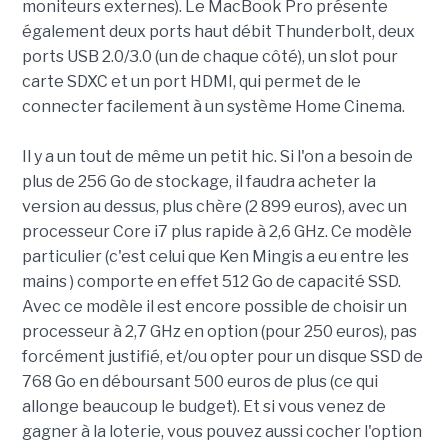
moniteurs externes). Le MacBook Pro présente
également deux ports haut débit Thunderbolt, deux
ports USB 2.0/3.0 (un de chaque côté), un slot pour
carte SDXC et un port HDMI, qui permet de le
connecter facilement à un système Home Cinema.
Il y a un tout de même un petit hic. Si l'on a besoin de
plus de 256 Go de stockage, il faudra acheter la
version au dessus, plus chère (2 899 euros), avec un
processeur Core i7 plus rapide à 2,6 GHz. Ce modèle
particulier (c'est celui que Ken Mingis a eu entre les
mains ) comporte en effet 512 Go de capacité SSD.
Avec ce modèle il est encore possible de choisir un
processeur à 2,7 GHz en option (pour 250 euros), pas
forcément justifié, et/ou opter pour un disque SSD de
768 Go en déboursant 500 euros de plus (ce qui
allonge beaucoup le budget). Et si vous venez de
gagner à la loterie, vous pouvez aussi cocher l'option