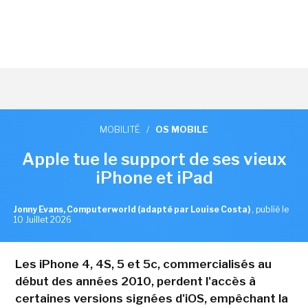
MOBILITÉ
/
OS MOBILE
Apple tue le support de ses vieux
iPhone et iPad
Jonny Evans, Computerworld (adapté par Louise Costa)
,
publié le
10 Juillet 2026
Les iPhone 4, 4S, 5 et 5c, commercialisés au
début des années 2010, perdent l'accès à
certaines versions signées d'iOS, empêchant la