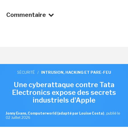
Commentaire
SÉCURITÉ
/
INTRUSION, HACKING ET PARE-FEU
Une cyberattaque contre Tata
Electronics expose des secrets
industriels d'Apple
Jonny Evans, Computerworld (adapté par Louise Costa)
,
publié le
02 Juillet 2026