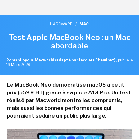
HARDWARE
/
MAC
Test Apple MacBook Neo : un Mac
abordable
Roman Loyola, Macworld (adapté par Jacques Cheminat)
,
publié le
13 Mars 2026
Le MacBook Neo démocratise macOS à petit
prix (559 € HT) grâce à sa puce A18 Pro. Un test
réalisé par Macworld montre les compromis,
mais aussi les bonnes performances qui
pourraient séduire un public plus large.