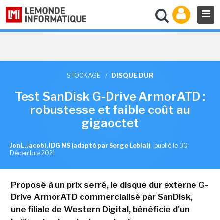
STOCKAGE
/
DISQUE DUR
Test SanDisk G-Drive ArmorATD :
robustesse et faible coût au
gigaoctet
Jon L. Jacobi, IDG NS (adapté par Serge Leblal)
,
publié le 30
Décembre 2021
Proposé à un prix serré, le disque dur externe G-
Drive ArmorATD commercialisé par SanDisk,
une filiale de Western Digital, bénéficie d'un