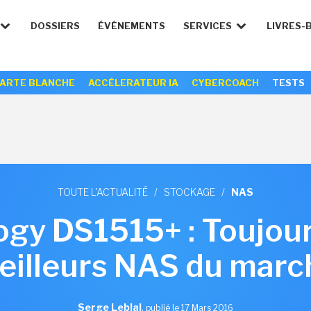
DOSSIERS
ÉVÉNEMENTS
SERVICES
LIVRES-
ARTE BLANCHE
ACCÉLERATEUR IA
CYBERCOACH
TESTS
TOUTE L'ACTUALITÉ
/
STOCKAGE
/
NAS
ogy DS1515+ : Toujour
eilleurs NAS du marc
Serge Leblal
,
publié le 17 Mars 2016