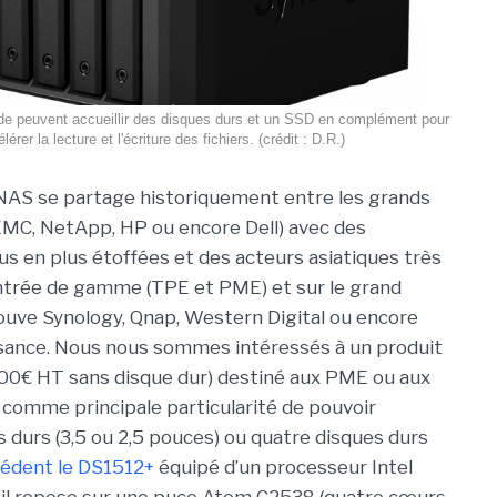
de peuvent accueillir des disques durs et un SSD en complément pour
lérer la lecture et l'écriture des fichiers. (crédit : D.R.)
NAS se partage historiquement entre les grands
EMC, NetApp, HP ou encore Dell) avec des
lus en plus étoffées et des acteurs asiatiques très
ntrée de gamme (TPE et PME) et sur le grand
rouve Synology, Qnap, Western Digital ou encore
ssance. Nous nous sommes intéressés à un produit
700€ HT sans disque dur) destiné aux PME ou aux
 comme principale particularité de pouvoir
es durs (3,5 ou 2,5 pouces) ou quatre disques durs
cédent le DS1512+
équipé d’un processeur Intel