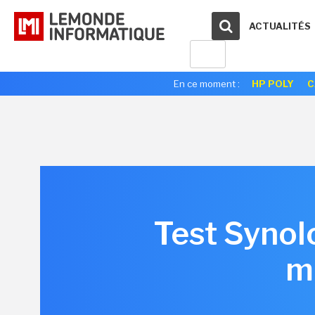
ACTUALITÉS
En ce moment :
HP POLY
C
Test Synol
m