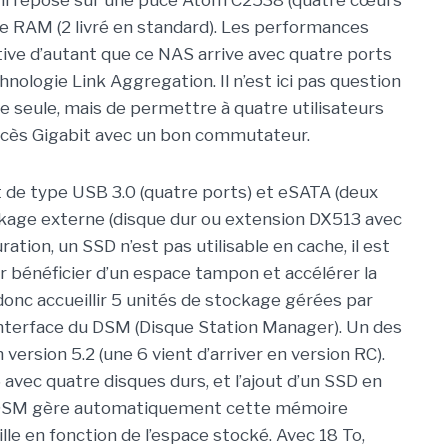
 il repose sur une puce Atom C2538 (quatre cœurs
e RAM (2 livré en standard). Les performances
tive d’autant que ce NAS arrive avec quatre ports
nologie Link Aggregation. Il n’est ici pas question
e seule, mais de permettre à quatre utilisateurs
accès Gigabit avec un bon commutateur.
 de type USB 3.0 (quatre ports) et eSATA (deux
ckage externe (disque dur ou extension DX513 avec
tion, un SSD n’est pas utilisable en cache, il est
ur bénéficier d’un espace tampon et accélérer la
 donc accueillir 5 unités de stockage gérées par
l’interface du DSM (Disque Station Manager). Un des
version 5.2 (une 6 vient d’arriver en version RC).
 avec quatre disques durs, et l’ajout d’un SSD en
e DSM gère automatiquement cette mémoire
 en fonction de l’espace stocké. Avec 18 To,