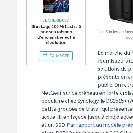
/ LIVRE-BLANC
Stockage 100 % flash : 5
bonnes raisons
Les 5 baies en faça
d'enclencher votre
accé
révolution
Le marché du 
TÉLÉCHARGER
fournisseurs (
solutions de p
présents en e
public. On ret
NetGear sur ce créneau en forte croi
populaire chez Synology, le DS1515+ (
petits groupes de travail qui présente
accueillir en façade jusqu’à cinq disqu
et un SSD.
Par rapport au modèle pré