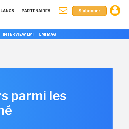
S'abonner
BLANCS
PARTENAIRES
INTERVIEW LMI
LMI MAG
s parmi les
hé