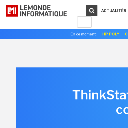
ACTUALITÉS
En ce moment :
HP POLY
C
ThinkStat
c