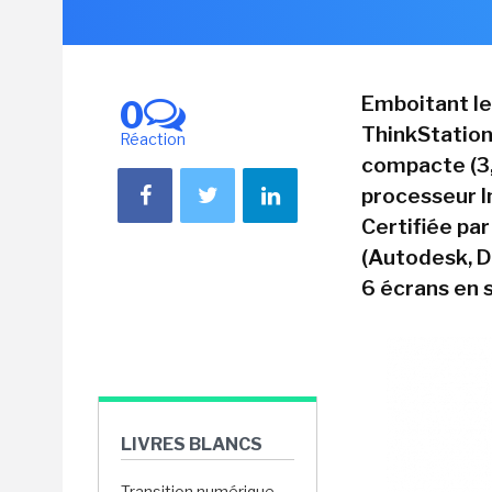
Emboitant le 
0
ThinkStation 
Réaction
compacte (3,
processeur I
Certifiée pa
(Autodesk, Da
6 écrans en 
LIVRES BLANCS
Transition numérique