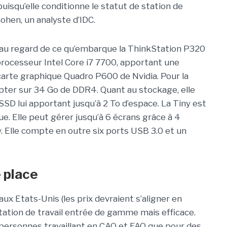
isqu’elle conditionne le statut de station de
Cohen, un analyste d’IDC.
e au regard de ce qu’embarque la ThinkStation P320
processeur Intel Core i7 7700, apportant une
carte graphique Quadro P600 de Nvidia. Pour la
ter sur 34 Go de DDR4. Quant au stockage, elle
 lui apportant jusqu’à 2 To d’espace. La Tiny est
. Elle peut gérer jusqu’à 6 écrans grâce à 4
y. Elle compte en outre six ports USB 3.0 et un
 place
aux Etats-Unis (les prix devraient s’aligner en
tation de travail entrée de gamme mais efficace.
 personnes travaillant en CAO et FAO que pour des