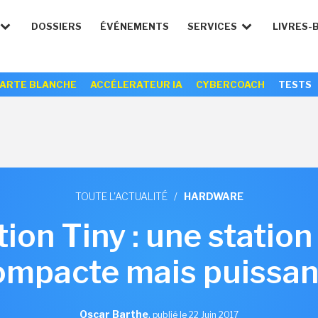
DOSSIERS
ÉVÉNEMENTS
SERVICES
LIVRES-
ARTE BLANCHE
ACCÉLERATEUR IA
CYBERCOACH
TESTS
TOUTE L'ACTUALITÉ
/
HARDWARE
ion Tiny : une station 
ompacte mais puissan
Oscar Barthe
,
publié le 22 Juin 2017