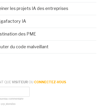
iner les projets IA des entreprises
igafactory IA
stination des PME
uter du code malveillant
NT QUE
VISITEUR
OU
CONNECTEZ-VOUS
 nouveau commentaire
ns vos données