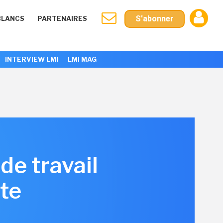
S'abonner
BLANCS
PARTENAIRES
INTERVIEW LMI
LMI MAG
de travail
te