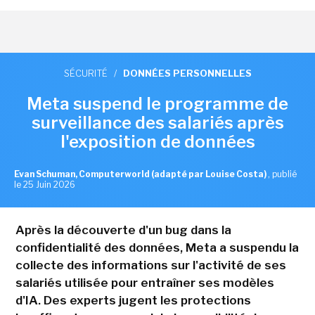
SÉCURITÉ
/
DONNÉES PERSONNELLES
Meta suspend le programme de
surveillance des salariés après
l'exposition de données
Evan Schuman, Computerworld (adapté par Louise Costa)
,
publié
le 25 Juin 2026
Après la découverte d'un bug dans la
confidentialité des données, Meta a suspendu la
collecte des informations sur l'activité de ses
salariés utilisée pour entraîner ses modèles
d'IA. Des experts jugent les protections