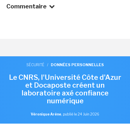
Commentaire
SÉCURITÉ
/
DONNÉES PERSONNELLES
Le CNRS, l'Université Côte d'Azur
et Docaposte créent un
laboratoire axé confiance
numérique
Véronique Arène
,
publié le 24 Juin 2026