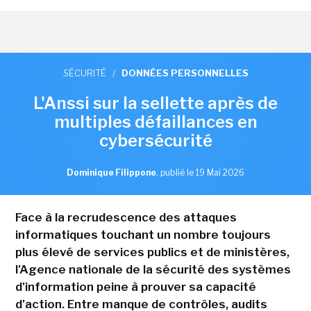
SÉCURITÉ
/
DONNÉES PERSONNELLES
L'Anssi sur la sellette après de
multiples défaillances en
cybersécurité
Dominique Filippone
,
publié le 19 Mai 2026
Face à la recrudescence des attaques
informatiques touchant un nombre toujours
plus élevé de services publics et de ministères,
l'Agence nationale de la sécurité des systèmes
d'information peine à prouver sa capacité
d'action. Entre manque de contrôles, audits