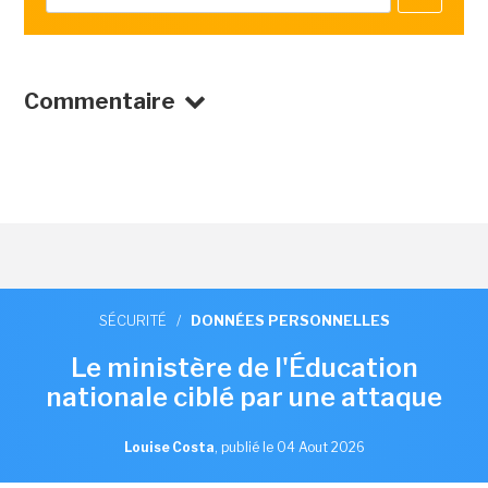
Commentaire
SÉCURITÉ
/
DONNÉES PERSONNELLES
Le ministère de l'Éducation
nationale ciblé par une attaque
Louise Costa
,
publié le 04 Aout 2026