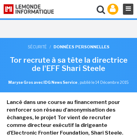
SÉCURITÉ
/
DONNÉES PERSONNELLES
Tor recrute à sa tête la directrice
de l'EFF Shari Steele
Maryse Gros avec IDG News Service
,
publié le 14 Décembre 2015
Lancé dans une course au financement pour
renforcer son réseau d'anonymisation des
échanges, le projet Tor vient de recruter
comme directeur exécutif la dirigeante
d'Electronic Frontier Foundation, Shari Steele.