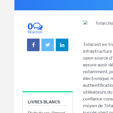
0
Réaction
Total est en tr
infrastructure 
open source d'I
assure avoir dé
notamment, pou
électronique, 
authentificati
utilisateurs du
confiance const
LIVRES BLANCS
moyen de Total
succès n'est p
Étude de cas : l'impact