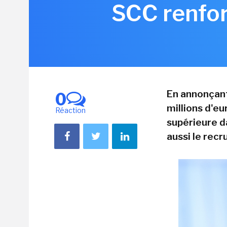
SCC renfor
En annonçant
0
millions d'eu
Réaction
supérieure da
aussi le rec