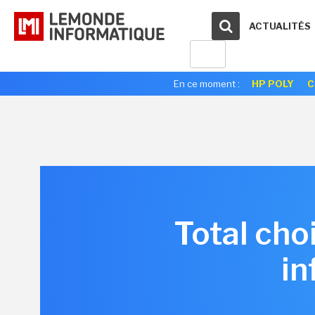
ACTUALITÉS
En ce moment :
HP POLY
C
Total cho
in