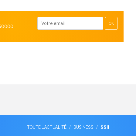
OK
 50000
TOUTE L'ACTUALITÉ
/
BUSINESS
/
SSII