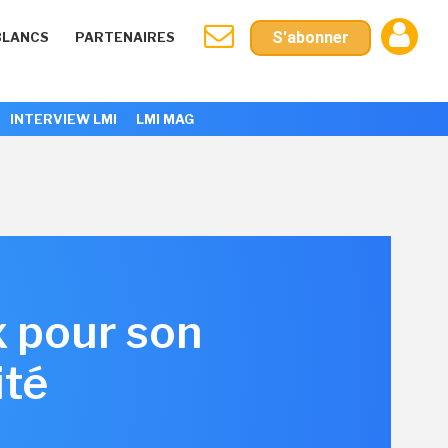
S'abonner
BLANCS
PARTENAIRES
INTERVIEW LMI
LMI MAG
x pour son
ité