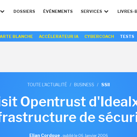
DOSSIERS
ÉVÉNEMENTS
SERVICES
LIVRES-
ARTE BLANCHE
ACCÉLERATEUR IA
CYBERCOACH
TESTS
TOUTE L'ACTUALITÉ
/
BUSINESS
/
SSII
isit Opentrust d'Ideal
frastructure de sécur
Elian Cordoue
,
publié le 06 Janvier 2006