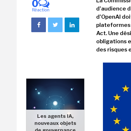
La Commissio
0
d'audience d
Réaction
d'OpenAI doi
plateformes 
Act. Une dési
obligations 
des risques 
Les agents IA,
nouveaux objets
de gouvernance