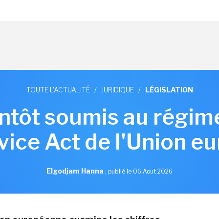
TOUTE L'ACTUALITÉ
/
JURIDIQUE
/
LÉGISLATION
tôt soumis au régim
rvice Act de l'Union e
Elgodjam Hanna
,
publié le 06 Aout 2026