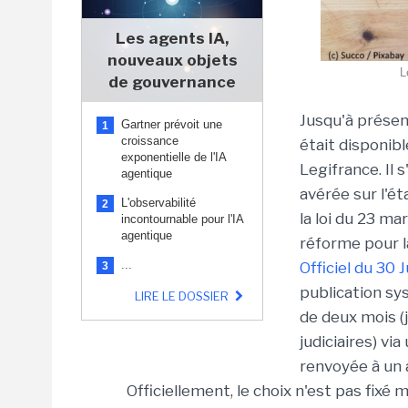
Les agents IA,
nouveaux objets
L
de gouvernance
Jusqu'à présen
Gartner prévoit une
1
croissance
était disponibl
exponentielle de l'IA
Legifrance. Il 
agentique
avérée sur l'é
L'observabilité
2
la loi du 23 m
incontournable pour l'IA
agentique
réforme pour l
...
Officiel du 30 J
3
publication sy
LIRE LE DOSSIER
de deux mois (j
judiciaires) vi
renvoyée à un 
Officiellement, le choix n'est pas fixé m