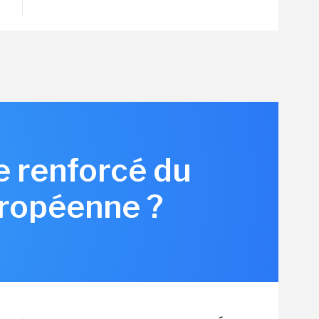
e renforcé du
uropéenne ?