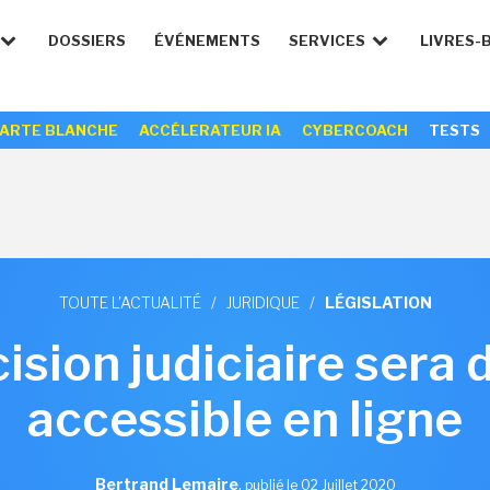
DOSSIERS
ÉVÉNEMENTS
SERVICES
LIVRES-
ARTE BLANCHE
ACCÉLERATEUR IA
CYBERCOACH
TESTS
TOUTE L'ACTUALITÉ
/
JURIDIQUE
/
LÉGISLATION
ision judiciaire sera
accessible en ligne
Bertrand Lemaire
,
publié le 02 Juillet 2020