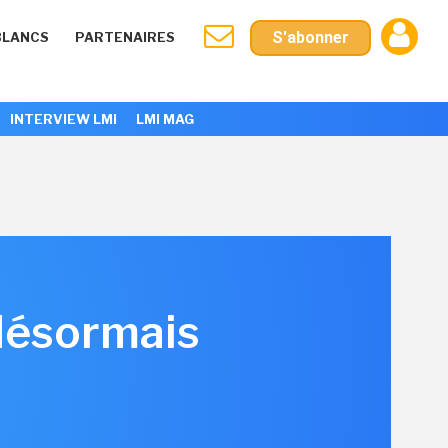
S'abonner
BLANCS
PARTENAIRES
INTERVIEW LMI
LMI MAG
 désormais