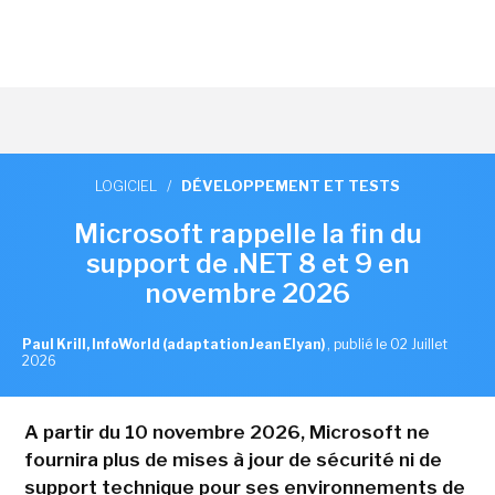
LOGICIEL
/
DÉVELOPPEMENT ET TESTS
Microsoft rappelle la fin du
support de .NET 8 et 9 en
novembre 2026
Paul Krill, InfoWorld (adaptation Jean Elyan)
,
publié le 02 Juillet
2026
A partir du 10 novembre 2026, Microsoft ne
fournira plus de mises à jour de sécurité ni de
support technique pour ses environnements de