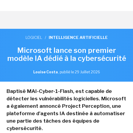
LOGICIEL
/
INTELLIGENCE ARTIFICIELLE
Microsoft lance son premier
modèle IA dédié à la cybersécurité
Louise Costa
,
publié le 29 Juillet 2026
Baptisé MAI-Cyber-1-Flash, est capable de
détecter les vulnérabilités logicielles. Microsoft
a également annoncé Project Perception, une
plateforme d'agents IA destinée à automatiser
une partie des tâches des équipes de
cybersécurité.