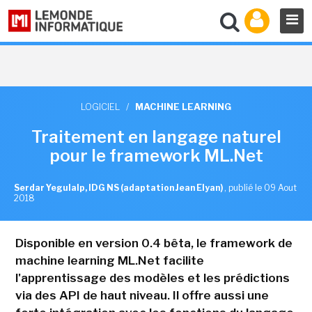
LOGICIEL
/
MACHINE LEARNING
Traitement en langage naturel
pour le framework ML.Net
Serdar Yegulalp, IDG NS (adaptation Jean Elyan)
,
publié le 09 Aout
2018
Disponible en version 0.4 bêta, le framework de
machine learning ML.Net facilite
l'apprentissage des modèles et les prédictions
via des API de haut niveau. Il offre aussi une