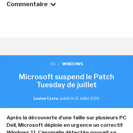
Commentaire
OS
/
WINDOWS
Microsoft suspend le Patch
Tuesday de juillet
Louise Costa
,
publié le 21 Juillet 2026
Après la découverte d'une faille sur plusieurs PC
Dell, Microsoft déploie en urgence un correctif
Windows 11. L'anomalie détectée pouvait se