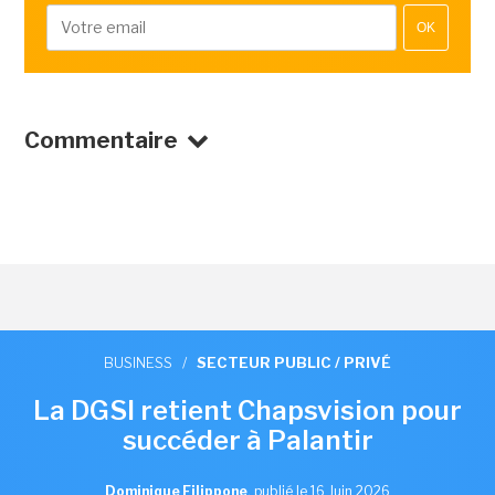
OK
Commentaire
BUSINESS
/
SECTEUR PUBLIC / PRIVÉ
La DGSI retient Chapsvision pour
succéder à Palantir
Dominique Filippone
,
publié le 16 Juin 2026