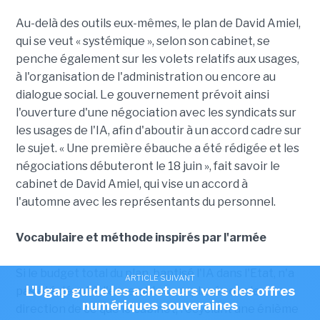
Au-delà des outils eux-mêmes, le plan de David Amiel,
qui se veut « systémique », selon son cabinet, se
penche également sur les volets relatifs aux usages,
à l'organisation de l'administration ou encore au
dialogue social. Le gouvernement prévoit ainsi
l'ouverture d'une négociation avec les syndicats sur
les usages de l'IA, afin d'aboutir à un accord cadre sur
le sujet. « Une première ébauche a été rédigée et les
négociations débuteront le 18 juin », fait savoir le
cabinet de David Amiel, qui vise un accord à
l'automne avec les représentants du personnel.
Vocabulaire et méthode inspirés par l'armée
Si le budget total du plan, baptisé l'IA dans l'Etat, n'a
ARTICLE SUIVANT
L'Ugap guide les acheteurs vers des offres
pas été dévoilé, l'ensemble sera placé sous la
numériques souveraines
direction de ce que le cabinet, recyclant une énième