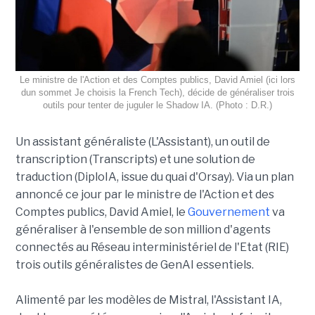
Le ministre de l'Action et des Comptes publics, David Amiel (ici lors
dun sommet Je choisis la French Tech), décide de généraliser trois
outils pour tenter de juguler le Shadow IA. (Photo : D.R.)
Un assistant généraliste (L'Assistant), un outil de
transcription (Transcripts) et une solution de
traduction (DiploIA, issue du quai d'Orsay). Via un plan
annoncé ce jour par le ministre de l'Action et des
Comptes publics, David Amiel, le
Gouvernement
va
généraliser à l'ensemble de son million d'agents
connectés au Réseau interministériel de l'Etat (RIE)
trois outils généralistes de GenAI essentiels.
Alimenté par les modèles de Mistral, l'Assistant IA,