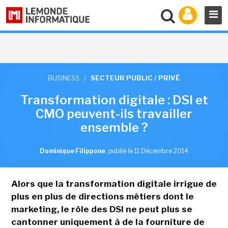
BUSINESS
/
SECTEUR PUBLIC / PRIVÉ
Transformation digitale : DSI et
CMO peuvent-ils travailler
ensemble ?
Dominique Filippone
,
publié le 11 Décembre 2014
Alors que la transformation digitale irrigue de
plus en plus de directions métiers dont le
marketing, le rôle des DSI ne peut plus se
cantonner uniquement à de la fourniture de