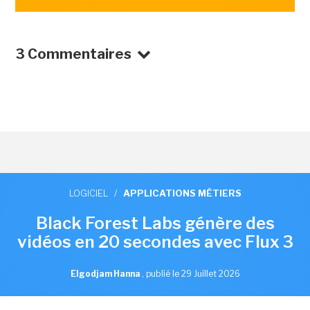
3 Commentaires
LOGICIEL
/
APPLICATIONS MÉTIERS
Black Forest Labs génère des
vidéos en 20 secondes avec Flux 3
Elgodjam Hanna
,
publié le 29 Juillet 2026