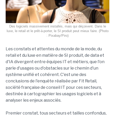
Des logiciels massivement installés, mais qui déçoivent. Dans le
luxe, le retail et le prêt-à-porter, le SI produit peut mieux faire. (Photo
: Pixabay/Piro)
Les constats et attentes du monde de la mode, du
retail et du luxe en matière de SI produit, de data et
d'IA divergent entre équipes IT et métiers, que l'on
parle d'usages ou d'obstacles sur le chemin d'un
système unifié et cohérent. C'est une des
conclusions de l'enquête réalisée par Fit Retail,
société française de conseil IT pour ces secteurs,
destinée à cartographier les usages logiciels et à
analyser les enjeux associés.
Premier constat, tous secteurs et tailles confondus,