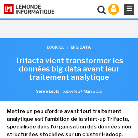
LOGICIEL
/
BIG DATA
Trifacta vient transformer les
données big data avant leur
traitement analytique
Serge Leblal
,
publié le 24 Mars 2016
Mettre un peu d'ordre avant tout traitement
analytique est l'ambition de la start-up Trifacta,
spécialisée dans l'organisation des données non
structurées stockées sur un cluster Hadoop.