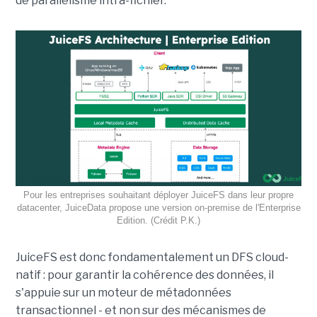
de parallélisme intra-fichier.
Pour les entreprises souhaitant déployer JuiceFS dans leur propre
datacenter, JuiceData propose une version on-premise de l'Enterprise
Edition. (Crédit P.K.)
JuiceFS est donc fondamentalement un DFS cloud-
natif : pour garantir la cohérence des données, il
s'appuie sur un moteur de métadonnées
transactionnel - et non sur des mécanismes de