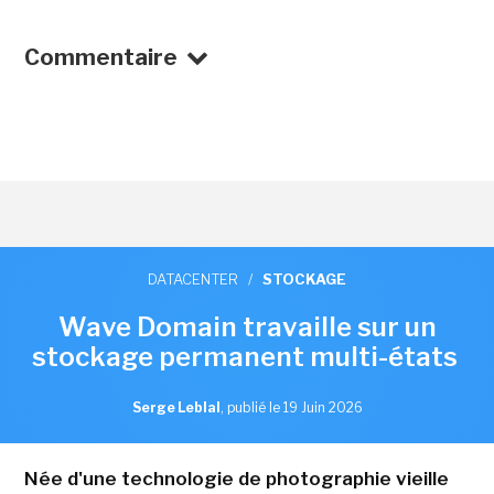
Commentaire
DATACENTER
/
STOCKAGE
Wave Domain travaille sur un
stockage permanent multi-états
Serge Leblal
,
publié le 19 Juin 2026
Née d'une technologie de photographie vieille