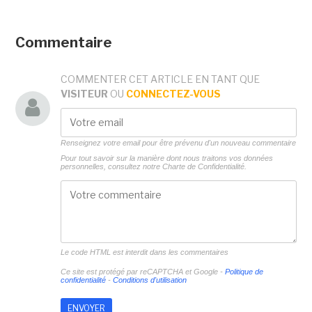
Commentaire
COMMENTER CET ARTICLE EN TANT QUE
VISITEUR
OU
CONNECTEZ-VOUS
Renseignez votre email pour être prévenu d'un nouveau commentaire
Pour tout savoir sur la manière dont nous traitons vos données
personnelles, consultez notre
Charte de Confidentialité.
Le code HTML est interdit dans les commentaires
Ce site est protégé par reCAPTCHA et Google -
Politique de
confidentialité
-
Conditions d'utilisation