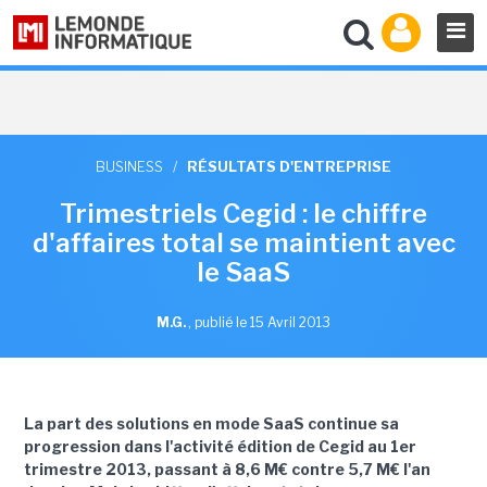
BUSINESS
/
RÉSULTATS D'ENTREPRISE
Trimestriels Cegid : le chiffre
d'affaires total se maintient avec
le SaaS
M.G.
,
publié le 15 Avril 2013
La part des solutions en mode SaaS continue sa
progression dans l'activité édition de Cegid au 1er
trimestre 2013, passant à 8,6 M€ contre 5,7 M€ l'an