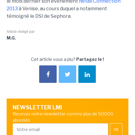
le mois dernier son événement
Retail Connection
2013
à Venise, au cours duquel a notamment
témoigné le DSI de Sephora.
Article rédigé par
M.G.
Cet article vous a plu?
Partagez le !
NEWSLETTER LMI
Recevez notre newsletter comme plus de 50000
abonnés
OK