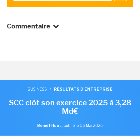
Commentaire
BUSINESS
/
RÉSULTATS D'ENTREPRISE
SCC clôt son exercice 2025 à 3,28
Md€
Benoît Huet
,
publié le 06 Mai 2026