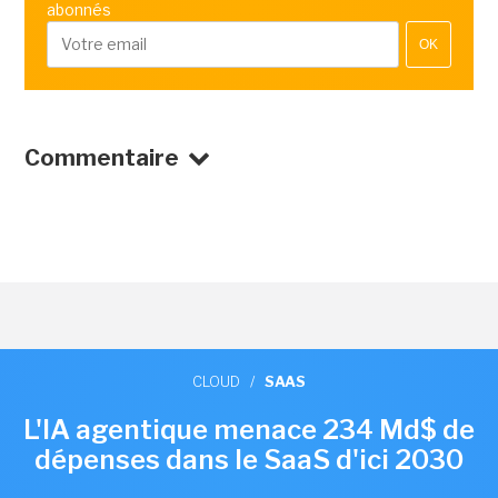
abonnés
OK
Commentaire
CLOUD
/
SAAS
L'IA agentique menace 234 Md$ de
dépenses dans le SaaS d'ici 2030