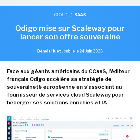
CLOUD
/
SAAS
Odigo mise sur Scaleway pour
lancer son offre souveraine
Benoît Huet
,
publié le 24 Juin 2026
Face aux géants américains du CCaaS, l'éditeur
français Odigo accélère sa stratégie de
souveraineté européenne en s'associant au
fournisseur de services cloud Scaleway pour
héberger ses solutions enrichies à l'IA.