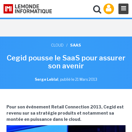
CLOUD
/
SAAS
Cegid pousse le SaaS pour assurer
son avenir
Serge Leblal
,
publié le 21 Mars 2013
Pour son événement Retail Connection 2013, Cegid est
revenu sur sa stratégie produits et notamment sa
montée en puissance dans le cloud.