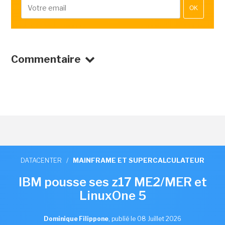
OK
Commentaire
DATACENTER
/
MAINFRAME ET SUPERCALCULATEUR
IBM pousse ses z17 ME2/MER et
LinuxOne 5
Dominique Filippone
,
publié le 08 Juillet 2026