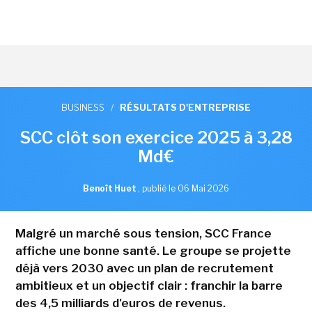
BUSINESS
/
RÉSULTATS D'ENTREPRISE
SCC clôt son exercice 2025 à 3,28
Md€
Benoît Huet
,
publié le 06 Mai 2026
Malgré un marché sous tension, SCC France
affiche une bonne santé. Le groupe se projette
déjà vers 2030 avec un plan de recrutement
ambitieux et un objectif clair : franchir la barre
des 4,5 milliards d'euros de revenus.