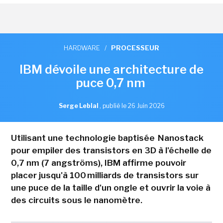
HARDWARE
/
PROCESSEUR
IBM dévoile une architecture de
puce 0,7 nm
Serge Leblal
,
publié le 26 Juin 2026
Utilisant une technologie baptisée Nanostack
pour empiler des transistors en 3D à l'échelle de
0,7 nm (7 angströms), IBM affirme pouvoir
placer jusqu'à 100 milliards de transistors sur
une puce de la taille d'un ongle et ouvrir la voie à
des circuits sous le nanomètre.