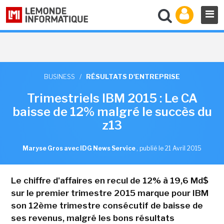
BUSINESS
/
RÉSULTATS D'ENTREPRISE
Trimestriels IBM 2015 : Le CA
baisse de 12% malgré le succès du
z13
Maryse Gros avec IDG News Service
,
publié le 21 Avril 2015
Le chiffre d'affaires en recul de 12% à 19,6 Md$
sur le premier trimestre 2015 marque pour IBM
son 12ème trimestre consécutif de baisse de
ses revenus, malgré les bons résultats