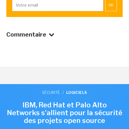
OK
Commentaire
SÉCURITÉ
/
LOGICIELS
IBM, Red Hat et Palo Alto
Networks s'allient pour la sécurité
des projets open source