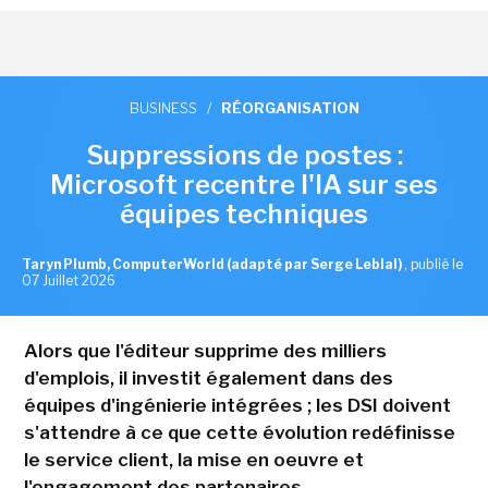
BUSINESS
/
RÉORGANISATION
Suppressions de postes :
Microsoft recentre l'IA sur ses
équipes techniques
Taryn Plumb, ComputerWorld (adapté par Serge Leblal)
,
publié le
07 Juillet 2026
Alors que l'éditeur supprime des milliers
d'emplois, il investit également dans des
équipes d'ingénierie intégrées ; les DSI doivent
s'attendre à ce que cette évolution redéfinisse
le service client, la mise en oeuvre et
l'engagement des partenaires.