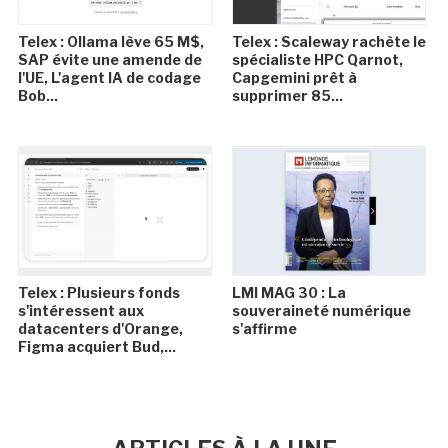
Telex : Ollama lève 65 M$,
Telex : Scaleway rachète le
SAP évite une amende de
spécialiste HPC Qarnot,
l'UE, L'agent IA de codage
Capgemini prêt à
Bob...
supprimer 85...
Telex : Plusieurs fonds
LMI MAG 30 : La
s'intéressent aux
souveraineté numérique
datacenters d'Orange,
s'affirme
Figma acquiert Bud,...