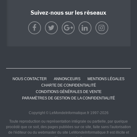
Suivez-nous sur les réseaux
NOUS CONTACTER
ANNONCEURS
MENTIONS LÉGALES
CHARTE DE CONFIDENTIALITÉ
CONDITIONS GÉNÉRALES DE VENTE
PARAMÈTRES DE GESTION DE LA CONFIDENTIALITÉ
Copyright © LeMondeInformatique.fr 1997-2026
Toute reproduction ou représentation intégrale ou partielle, par quelque
procédé que ce soit, des pages publiées sur ce site, faite sans l'autorisation
de l'éditeur ou du webmaster du site LeMondeInformatique.fr est illicite et