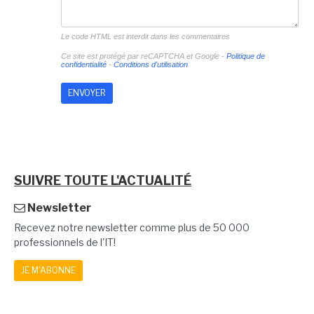
Le code HTML est interdit dans les commentaires
Ce site est protégé par reCAPTCHA et Google -
Politique de
confidentialité
-
Conditions d'utilisation
SUIVRE TOUTE L'ACTUALITÉ
Newsletter
Recevez notre newsletter comme plus de 50 000
professionnels de l'IT!
JE M'ABONNE