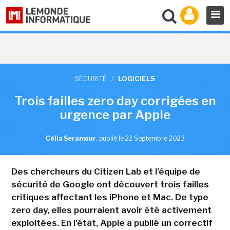
SÉCURITÉ
/
LOGICIELS
Trois failles zero day corrigées en
urgence par Apple
Célia Seramour
,
publié le 22 Septembre 2023
Des chercheurs du Citizen Lab et l'équipe de
sécurité de Google ont découvert trois failles
critiques affectant les iPhone et Mac. De type
zero day, elles pourraient avoir été activement
exploitées. En l'état, Apple a publié un correctif