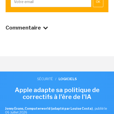
OK
Commentaire
SÉCURITÉ
/
LOGICIELS
Apple adapte sa politique de
correctifs à l'ère de l'IA
Jonny Evans, Computerworld (adapté par Louise Costa)
,
publié le
06 Juillet 2026