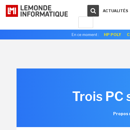
ACTUALITÉS
En ce moment :
HP POLY
C
Trois PC 
Propos 