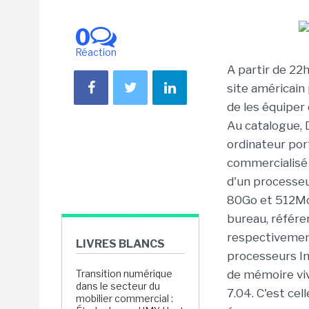
0
Réaction
A partir de 22h
site américain
de les équiper
Au catalogue, 
ordinateur por
commercialisé 
d'un processeu
80Go et 512Mo 
bureau, référe
respectivement
LIVRES BLANCS
processeurs In
Transition numérique
de mémoire viv
dans le secteur du
7.04. C'est cel
mobilier commercial :