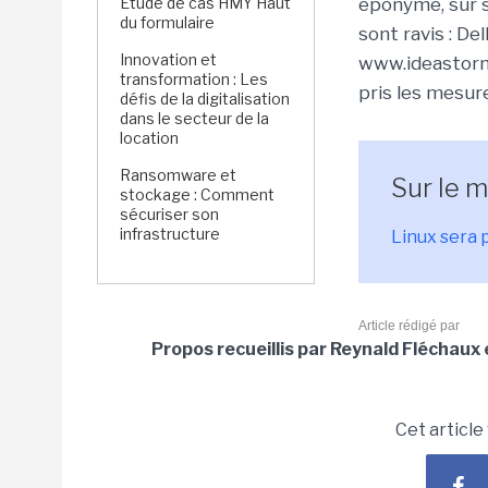
Étude de cas HMY Haut
éponyme, sur s
du formulaire
sont ravis : Del
Innovation et
www.ideastorm.
transformation : Les
pris les mesur
défis de la digitalisation
dans le secteur de la
location
Ransomware et
Sur le 
stockage : Comment
sécuriser son
infrastructure
Linux sera p
Article rédigé par
Propos recueillis par Reynald Fléchaux
Cet article