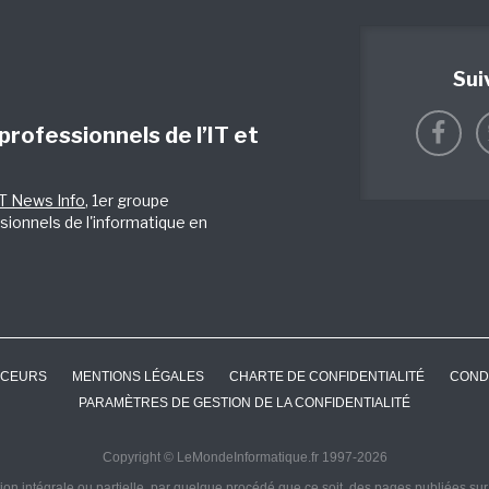
Sui
 professionnels de l’IT et
IT News Info
, 1er groupe
sionnels de l'informatique en
CEURS
MENTIONS LÉGALES
CHARTE DE CONFIDENTIALITÉ
COND
PARAMÈTRES DE GESTION DE LA CONFIDENTIALITÉ
Copyright © LeMondeInformatique.fr 1997-2026
on intégrale ou partielle, par quelque procédé que ce soit, des pages publiées sur ce