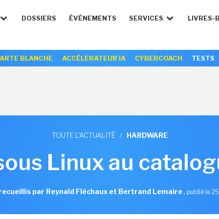
DOSSIERS
ÉVÉNEMENTS
SERVICES
LIVRES-
ARTE BLANCHE
ACCÉLERATEUR IA
CYBERCOACH
TESTS
TOUTE L'ACTUALITÉ
/
HARDWARE
sous Linux au catalog
recueillis par Reynald Fléchaux et Bertrand Lemaire
,
publié le 2