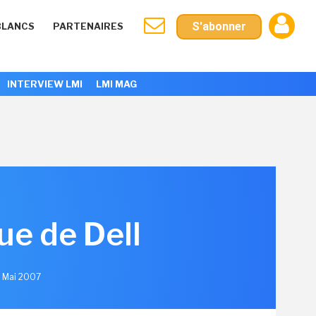
S'abonner
BLANCS
PARTENAIRES
INTERVIEW LMI
LMI MAG
ue de Dell
5 Mai 2007