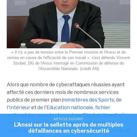
« Il n'y a pas de tension entre le Premier ministre et l'Anssi et de
remise en cause de l'efficacité de son travail », s'est défendu Vincent
Strubel, DG de l'Anssi interrogé en Commission de défense de
l'Assemblée Nationale. (crédit AN)
Alors que nombre de cyberattaques réussies ayant
affecté ces derniers mois de nombreux services
publics de premier plan (
ministères des Sports
,
de
l'Intérieur
et
de l'Education nationale
,
fichier
national des comptes bancaires (Ficoba)
,
Urssaf
, et
ARTICLE SUIVANT
même
la Dinum (direction interministérielle du
L'Anssi sur la sellette après de multiples
défaillances en cybersécurité
numérique)
a explosé, l'Anssi semble bien en peine de