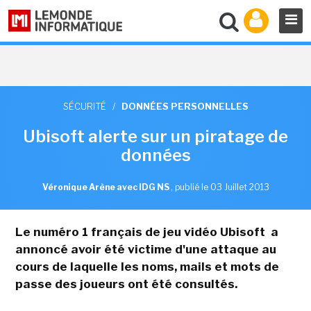
SÉCURITÉ
/
DONNÉES PERSONNELLES
Ubisoft alerte sur un piratage de
données
Véronique Arène avec IDG NS
,
publié le 03 Juillet 2013
Le numéro 1 français de jeu vidéo Ubisoft a
annoncé avoir été victime d'une attaque au
cours de laquelle les noms, mails et mots de
passe des joueurs ont été consultés.