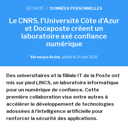
SÉCURITÉ
/
DONNÉES PERSONNELLES
Le CNRS, l'Université Côte d'Azur
et Docaposte créent un
laboratoire axé confiance
numérique
Véronique Arène
,
publié le 24 Juin 2026
Des universitaires et la filiiale IT de la Poste ont
mis sur pied LINCS, un laboratoire informatique
pour un numérique de confiance. Cette
première collaboration vise entre autres à
accélérer le développement de technologies
adossées à l'intelligence artificielle pour
renforcer la sécurité des applications.