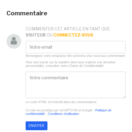
Commentaire
COMMENTER CET ARTICLE EN TANT QUE
VISITEUR
OU
CONNECTEZ-VOUS
Renseignez votre email pour être prévenu d'un nouveau commentaire
Pour tout savoir sur la manière dont nous traitons vos données
personnelles, consultez notre
Charte de Confidentialité.
Le code HTML est interdit dans les commentaires
Ce site est protégé par reCAPTCHA et Google -
Politique de
confidentialité
-
Conditions d'utilisation