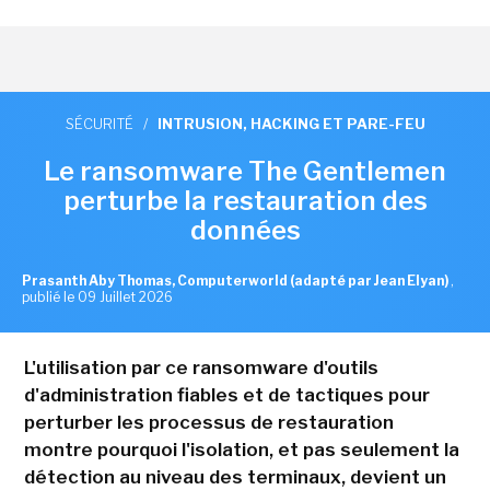
SÉCURITÉ
/
INTRUSION, HACKING ET PARE-FEU
Le ransomware The Gentlemen
perturbe la restauration des
données
Prasanth Aby Thomas, Computerworld (adapté par Jean Elyan)
,
publié le 09 Juillet 2026
L'utilisation par ce ransomware d'outils
d'administration fiables et de tactiques pour
perturber les processus de restauration
montre pourquoi l'isolation, et pas seulement la
détection au niveau des terminaux, devient un