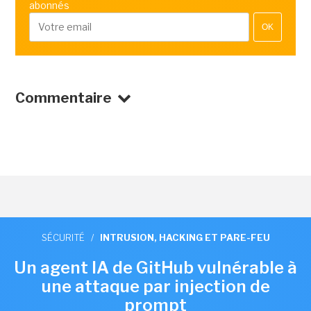
abonnés
OK
Commentaire
SÉCURITÉ
/
INTRUSION, HACKING ET PARE-FEU
Un agent IA de GitHub vulnérable à
une attaque par injection de
prompt