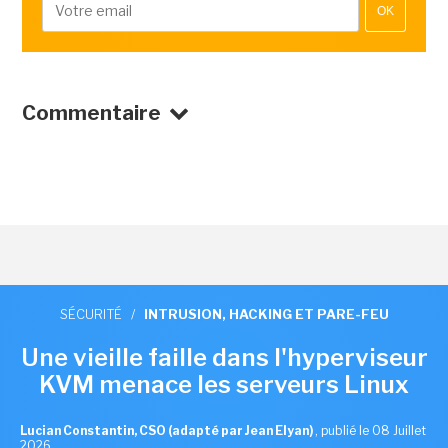
OK
Commentaire
SÉCURITÉ
/
INTRUSION, HACKING ET PARE-FEU
Une vieille faille dans l'hyperviseur
KVM menace les serveurs Linux
Lucian Constantin, CSO (adapté par Jean Elyan)
,
publié le 08 Juillet
2026