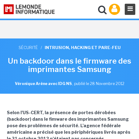
SÉCURITÉ
/
INTRUSION, HACKING ET PARE-FEU
Un backdoor dans le firmware des
imprimantes Samsung
Véronique Arène avec IDG NS
,
publié le 28 Novembre 2012
Selon l'US-CERT, la présence de portes dérobées
(backdoor) dans le fimware des imprimantes Samsung
pose des problèmes de sécurité. L'agence fédérale
américaine a précisé que les périphériques livrés après
le 31 octobre 2012 n'étaient pas concernés.