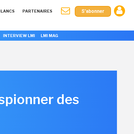
S'abonner
BLANCS
PARTENAIRES
INTERVIEW LMI
LMI MAG
spionner des