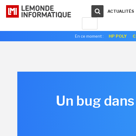
ACTUALITÉS
En ce moment :
HP POLY
C
Un bug dans