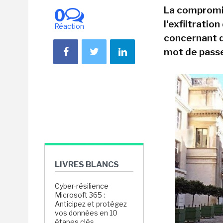
La compromis
0
l'exfiltratio
Réaction
concernant d
mot de passe
LIVRES BLANCS
Cyber-résilience
Microsoft 365 :
Anticipez et protégez
vos données en 10
étapes clés