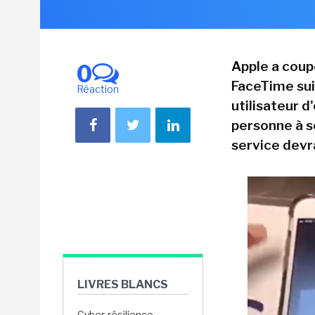
Apple a coup
0
FaceTime sui
Réaction
utilisateur d
personne à s
service devra
LIVRES BLANCS
Cyber-résilience