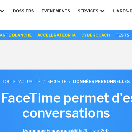
DOSSIERS
ÉVÉNEMENTS
SERVICES
LIVRES-
ARTE BLANCHE
ACCÉLERATEUR IA
CYBERCOACH
TESTS
TOUTE L'ACTUALITÉ
/
SÉCURITÉ
/
DONNÉES PERSONNELLES
 FaceTime permet d'e
conversations
Dominique Filippone
,
publié le 29 Janvier 2019