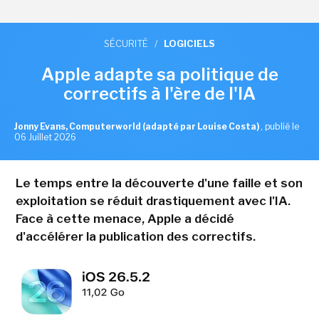
SÉCURITÉ
/
LOGICIELS
Apple adapte sa politique de
correctifs à l'ère de l'IA
Jonny Evans, Computerworld (adapté par Louise Costa)
,
publié le
06 Juillet 2026
Le temps entre la découverte d'une faille et son
exploitation se réduit drastiquement avec l'IA.
Face à cette menace, Apple a décidé
d'accélérer la publication des correctifs.