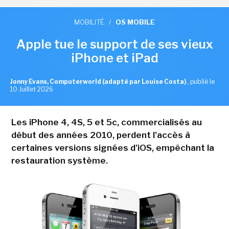
MOBILITÉ
/
OS MOBILE
Apple tue le support de ses vieux
iPhone et iPad
Jonny Evans, Computerworld (adapté par Louise Costa)
,
publié le
10 Juillet 2026
Les iPhone 4, 4S, 5 et 5c, commercialisés au
début des années 2010, perdent l'accès à
certaines versions signées d'iOS, empêchant la
restauration système.