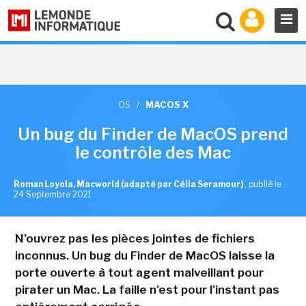
OS
/
MACOS X
Un bug du Finder de MacOS prend
le contrôle des Mac
Roman Loyola, Macworld (adapté par Célia Seramour)
,
publié le
24 Septembre 2021
N'ouvrez pas les pièces jointes de fichiers
inconnus. Un bug du Finder de MacOS laisse la
porte ouverte à tout agent malveillant pour
pirater un Mac. La faille n'est pour l'instant pas