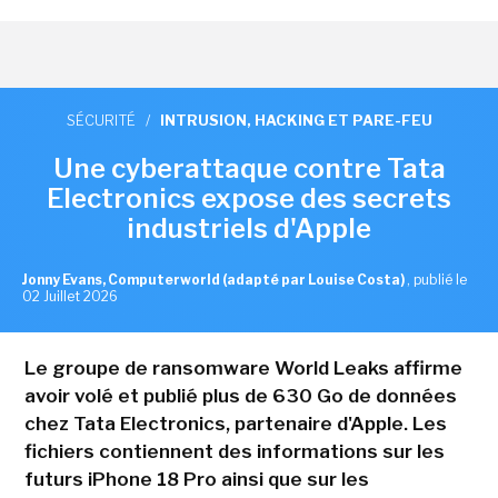
SÉCURITÉ
/
INTRUSION, HACKING ET PARE-FEU
Une cyberattaque contre Tata
Electronics expose des secrets
industriels d'Apple
Jonny Evans, Computerworld (adapté par Louise Costa)
,
publié le
02 Juillet 2026
Le groupe de ransomware World Leaks affirme
avoir volé et publié plus de 630 Go de données
chez Tata Electronics, partenaire d'Apple. Les
fichiers contiennent des informations sur les
futurs iPhone 18 Pro ainsi que sur les