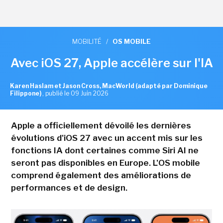
MOBILITÉ
/
OS MOBILE
Avec iOS 27, Apple accélère sur l'IA
Karen Haslam et Jason Cross, MacWorld (adapté par Dominique
Filippone)
,
publié le 09 Juin 2026
Apple a officiellement dévoilé les dernières
évolutions d'iOS 27 avec un accent mis sur les
fonctions IA dont certaines comme Siri AI ne
seront pas disponibles en Europe. L'OS mobile
comprend également des améliorations de
performances et de design.