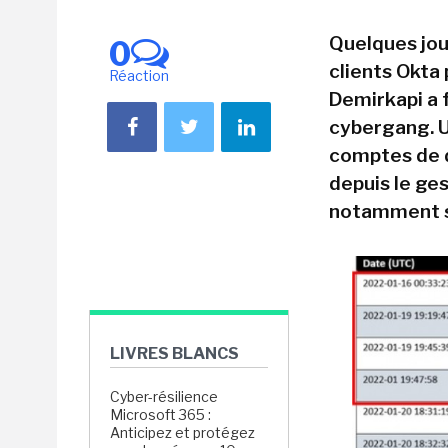
Quelques jou
0
clients Okta 
Réaction
Demirkapi a 
cybergang. U
comptes de d
depuis le ge
notamment s
LIVRES BLANCS
Cyber-résilience
Microsoft 365 :
Anticipez et protégez