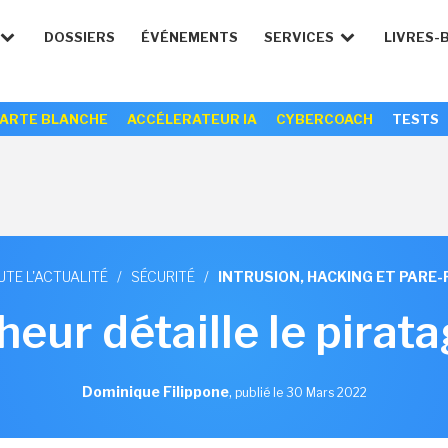
DOSSIERS
ÉVÉNEMENTS
SERVICES
LIVRES-
ARTE BLANCHE
ACCÉLERATEUR IA
CYBERCOACH
TESTS
UTE L'ACTUALITÉ
/
SÉCURITÉ
/
INTRUSION, HACKING ET PARE-
eur détaille le pirat
Dominique Filippone
,
publié le 30 Mars 2022