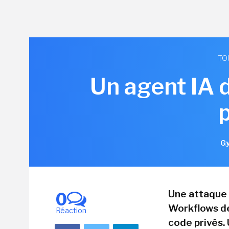
TO
Un agent IA 
Gy
Une attaque 
0
Workflows de
Réaction
code privés. 