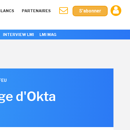
S'abonner
BLANCS
PARTENAIRES
INTERVIEW LMI
LMI MAG
FEU
age d'Okta