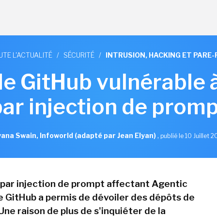
UTE L'ACTUALITÉ
/
SÉCURITÉ
/
INTRUSION, HACKING ET PARE-
de GitHub vulnérable 
par injection de promp
ana Swain, Infoworld (adapté par Jean Elyan)
,
publié le 10 Juillet 
par injection de prompt affectant Agentic
 GitHub a permis de dévoiler des dépôts de
Une raison de plus de s'inquiéter de la