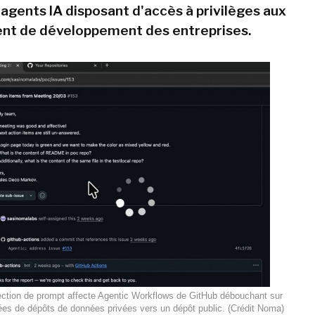
 agents IA disposant d'accès à privilèges aux
nt de développement des entreprises.
ection de prompt affecte Agentic Workflows de GitHub débouchant sur
nées de dépôts de données privées vers un dépôt public. (Crédit Noma)