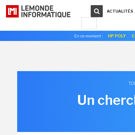
ACTUALITÉS
En ce moment :
HP POLY
C
TO
Un cherch