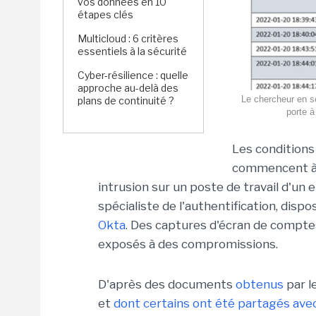
vos données en 10
étapes clés
Multicloud : 6 critères
essentiels à la sécurité
Cyber-résilience : quelle
approche au-delà des
Le chercheur en s
plans de continuité ?
porte à
Les condition
commencent à ê
intrusion sur un poste de travail d'un 
spécialiste de l'authentification, disp
Okta
. Des captures d'écran de comptes
exposés à des compromissions.
D'après des documents
obtenus
par l
et
dont certains ont été partagés av