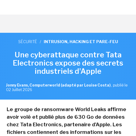
SÉCURITÉ
/
INTRUSION, HACKING ET PARE-FEU
Une cyberattaque contre Tata
Electronics expose des secrets
industriels d'Apple
Jonny Evans, Computerworld (adapté par Louise Costa)
,
publié le
02 Juillet 2026
Le groupe de ransomware World Leaks affirme
avoir volé et publié plus de 630 Go de données
chez Tata Electronics, partenaire d'Apple. Les
fichiers contiennent des informations sur les