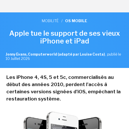
MOBILITÉ
/
OS MOBILE
Apple tue le support de ses vieux
iPhone et iPad
Jonny Evans, Computerworld (adapté par Louise Costa)
,
publié le
10 Juillet 2026
Les iPhone 4, 4S, 5 et 5c, commercialisés au
début des années 2010, perdent l'accès à
certaines versions signées d'iOS, empêchant la
restauration système.