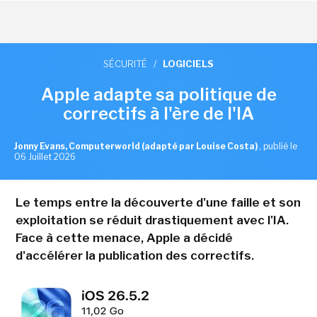
SÉCURITÉ
/
LOGICIELS
Apple adapte sa politique de
correctifs à l'ère de l'IA
Jonny Evans, Computerworld (adapté par Louise Costa)
,
publié le
06 Juillet 2026
Le temps entre la découverte d'une faille et son
exploitation se réduit drastiquement avec l'IA.
Face à cette menace, Apple a décidé
d'accélérer la publication des correctifs.