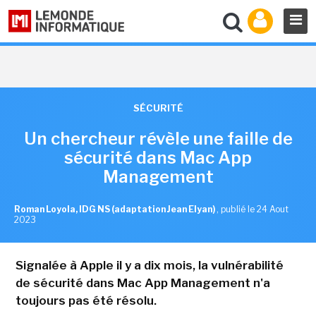
SÉCURITÉ
Un chercheur révèle une faille de
sécurité dans Mac App
Management
Roman Loyola, IDG NS (adaptation Jean Elyan)
,
publié le 24 Aout
2023
Signalée à Apple il y a dix mois, la vulnérabilité
de sécurité dans Mac App Management n'a
toujours pas été résolu.