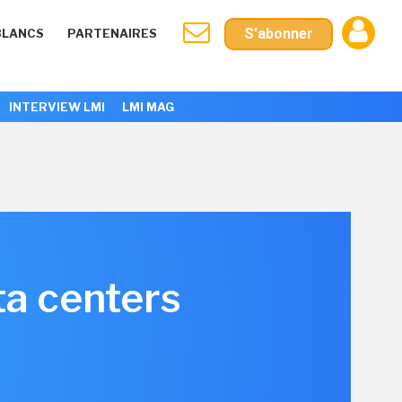
S'abonner
BLANCS
PARTENAIRES
INTERVIEW LMI
LMI MAG
ta centers