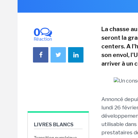
La chasse au
0
seront la gr
Réaction
centers. A l'
son envol, l
arriver à un
Annoncé depuis
lundi 26 févri
développement
utilisable dans
LIVRES BLANCS
prestataires d
Transition numérique