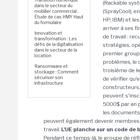
(Rackable sys
dans le secteur du
(SprayCool), en
mobilier commercial :
Étude de cas HMY Haut
HP, IBM) et les
du formulaire
arriver à ses f
Innovation et
de travail : re
transformation : Les
défis de la digitalisation
stratégies, op
dans le secteur de la
premier groupe
location
problèmes, le 
Ransomware et
troisième de l
stockage : Comment
sécuriser son
de vérifier qu'
infrastructure
constructeurs, 
peuvent s'insc
5000$ par an 
les documents 
peuvent également devenir membres co
travail.
L'UE planche sur un code de
Pendant ce temps-là, le groupe de réfl