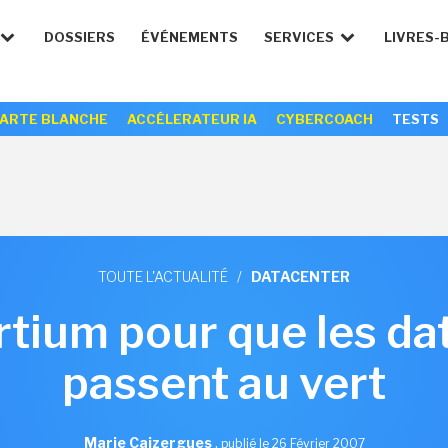
DOSSIERS
ÉVÉNEMENTS
SERVICES
LIVRES-
ARTE BLANCHE
ACCÉLERATEUR IA
CYBERCOACH
TESTS
TOUTE L'ACTUALITÉ
/
DATACENTER
tium pour que les da
passent au vert
Marie Caizergues
,
publié le 26 Février 2007