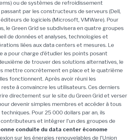
tems) ou de systèmes de refroidissement
 passant par les constructeurs de serveurs (Dell,
 éditeurs de logiciels (Microsoft, VMWare). Pour
ins, le Green Grid se subdivisera en quatre groupes
cueil de données et analyses, technologies et
érations liées aux data centers et mesures. Le
 a pour charge d'étudier les points posant
deuxième de trouver des solutions alternatives, le
es mettre concrètement en place et le quatrième
elles fonctionnent. Après avoir réuni les
reste à convaincre les utilisateurs. Ces derniers
rire directement sur le site du Green Grid et verser
pour devenir simples membres et accéder à tous
techniques. Pour 25 000 dollars par an, ils
ntributeurs et intégrer l'un des groupes de
 bonne conduite du data center économe
exion sur les énergies renouvelables de l'Union