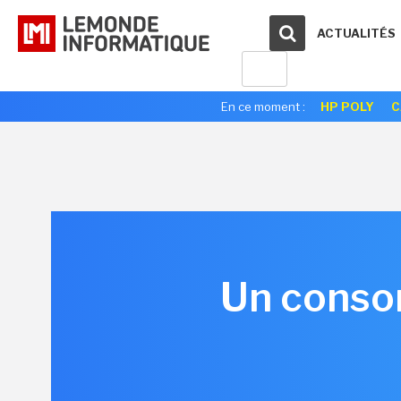
ACTUALITÉS
En ce moment :
HP POLY
C
Un consor