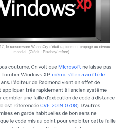
17, le ransomware WannaCry s'était rapidement propagé au niveau
mondial. (Crédit : Pixabay/Ircfree)
 pas coutume. On voit que
Microsoft
ne laisse pas
 tomber Windows XP,
même s’il en a arrêté le
 5 ans. L’éditeur de Redmond vient en effet de
ent appliquer très rapidement à l'ancien système
ur combler une faille d’exécution de code à distance
ille est référencée
CVE-2019-0708
). D'autres
 mises en garde habituelles de bon sens ne
que le code mis au point pour exploiter cette faille