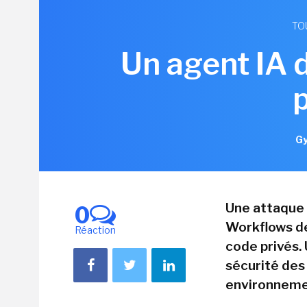
TO
Un agent IA 
Gy
Une attaque 
0
Workflows de
Réaction
code privés. 
sécurité des
environneme