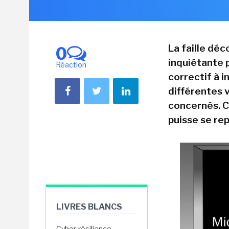
La faille dé
0
inquiétante 
Réaction
correctif à i
différentes 
concernés. C
puisse se re
LIVRES BLANCS
Cyber-résilience