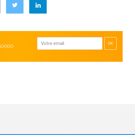
OK
 50000