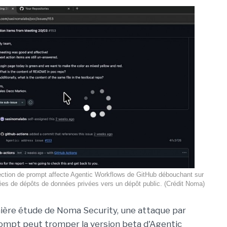
ection de prompt affecte Agentic Workflows de GitHub débouchant sur
nées de dépôts de données privées vers un dépôt public. (Crédit Noma)
ière étude de Noma Security, une attaque par
rompt peut tromper la version beta d'Agentic