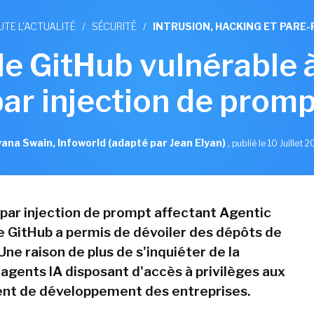
UTE L'ACTUALITÉ
/
SÉCURITÉ
/
INTRUSION, HACKING ET PARE-
de GitHub vulnérable 
par injection de promp
ana Swain, Infoworld (adapté par Jean Elyan)
,
publié le 10 Juillet 
par injection de prompt affectant Agentic
 GitHub a permis de dévoiler des dépôts de
Une raison de plus de s'inquiéter de la
 agents IA disposant d'accès à privilèges aux
nt de développement des entreprises.