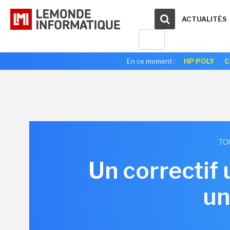
ACTUALITÉS
En ce moment :
HP POLY
C
TO
Un correctif
un