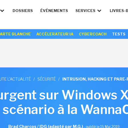
DOSSIERS
ÉVÉNEMENTS
SERVICES
LIVRES-
ARTE BLANCHE
ACCÉLERATEUR IA
CYBERCOACH
TESTS
UTE L'ACTUALITÉ
/
SÉCURITÉ
/
INTRUSION, HACKING ET PARE-
 urgent sur Windows X
 scénario à la Wanna
Brad Charcos / IDG (adapté par M.G.)
,
publié le 15 Mai 2019