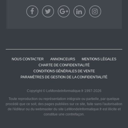
NOUS CONTACTER
ANNONCEURS
MENTIONS LÉGALES
CHARTE DE CONFIDENTIALITÉ
CONDITIONS GÉNÉRALES DE VENTE
PARAMÈTRES DE GESTION DE LA CONFIDENTIALITÉ
Copyright © LeMondeInformatique.fr 1997-2026
Toute reproduction ou représentation intégrale ou partielle, par quelque
procédé que ce soit, des pages publiées sur ce site, faite sans l'autorisation
de l'éditeur ou du webmaster du site LeMondeInformatique.fr est illicite et
constitue une contrefaçon.