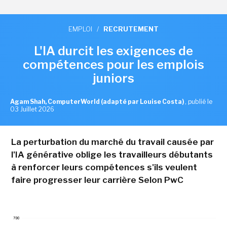
EMPLOI
/
RECRUTEMENT
L'IA durcit les exigences de
compétences pour les emplois
juniors
Agam Shah, ComputerWorld (adapté par Louise Costa)
,
publié le
03 Juillet 2026
La perturbation du marché du travail causée par
l'IA générative oblige les travailleurs débutants
à renforcer leurs compétences s'ils veulent
faire progresser leur carrière Selon PwC