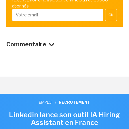
abonnés
OK
Commentaire
EMPLOI
/
RECRUTEMENT
Linkedin lance son outil IA Hiring
Assistant en France