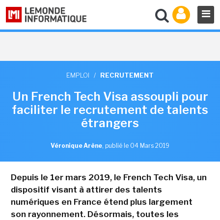
EMPLOI
/
RECRUTEMENT
Un French Tech Visa assoupli pour
faciliter le recrutement de talents
étrangers
Véronique Arène
,
publié le 04 Mars 2019
Depuis le 1er mars 2019, le French Tech Visa, un
dispositif visant à attirer des talents
numériques en France étend plus largement
son rayonnement. Désormais, toutes les