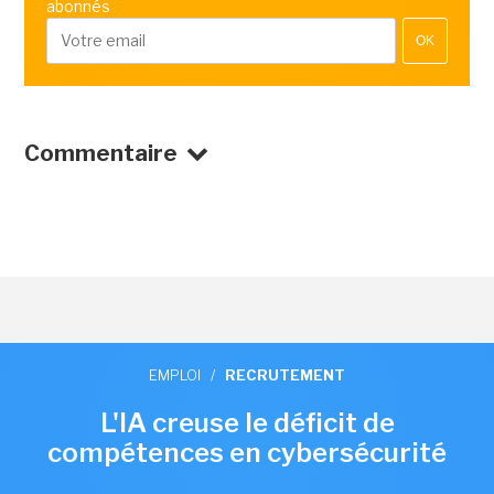
abonnés
OK
Commentaire
EMPLOI
/
RECRUTEMENT
L'IA creuse le déficit de
compétences en cybersécurité