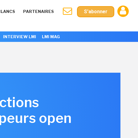
S'abonner
BLANCS
PARTENAIRES
INTERVIEW LMI
LMI MAG
ctions
ppeurs open