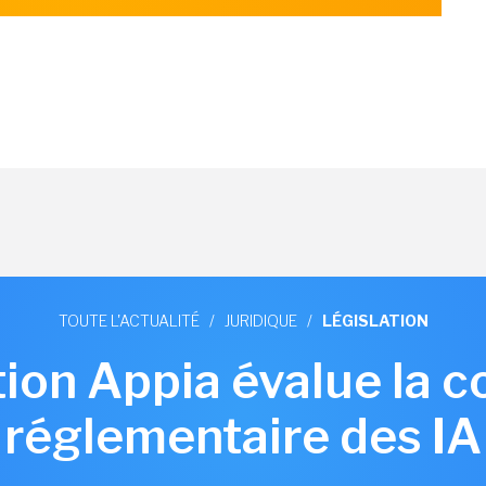
TOUTE L'ACTUALITÉ
/
JURIDIQUE
/
LÉGISLATION
ion Appia évalue la 
réglementaire des IA