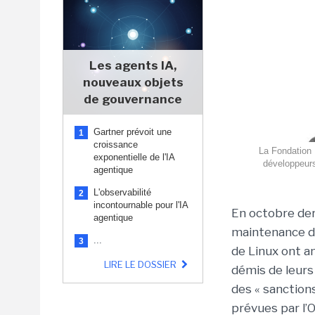
Les agents IA,
nouveaux objets
de gouvernance
Gartner prévoit une
1
croissance
La Fondation L
exponentielle de l'IA
développeurs
agentique
L'observabilité
2
incontournable pour l'IA
En octobre der
agentique
maintenance du
...
3
de Linux ont a
LIRE LE DOSSIER
démis de leurs
des « sanctions
prévues par l’O