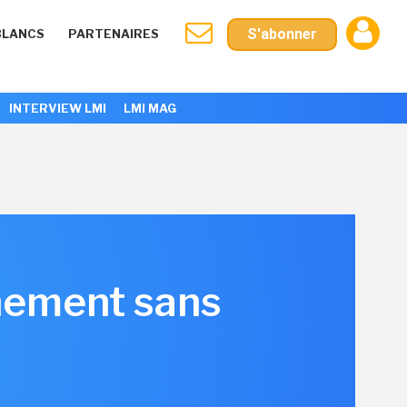
S'abonner
BLANCS
PARTENAIRES
INTERVIEW LMI
LMI MAG
inement sans