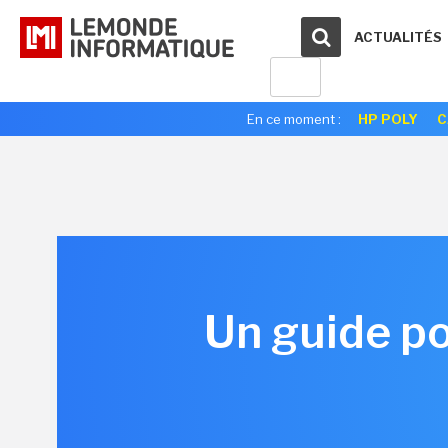
ACTUALITÉS
En ce moment :
HP POLY
C
Un guide po