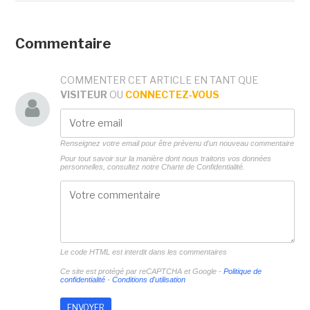
Commentaire
COMMENTER CET ARTICLE EN TANT QUE
VISITEUR
OU
CONNECTEZ-VOUS
Renseignez votre email pour être prévenu d'un nouveau commentaire
Pour tout savoir sur la manière dont nous traitons vos données
personnelles, consultez notre
Charte de Confidentialité.
Le code HTML est interdit dans les commentaires
Ce site est protégé par reCAPTCHA et Google -
Politique de
confidentialité
-
Conditions d'utilisation