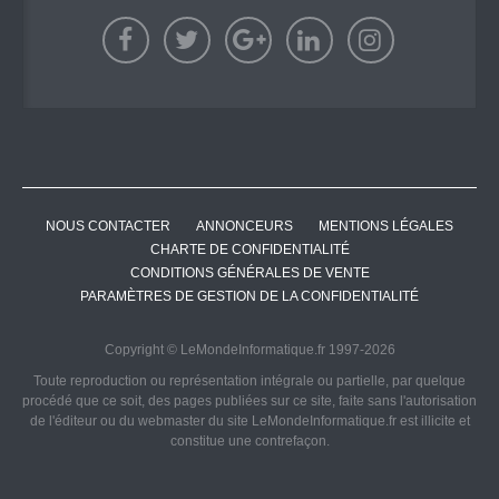
NOUS CONTACTER
ANNONCEURS
MENTIONS LÉGALES
CHARTE DE CONFIDENTIALITÉ
CONDITIONS GÉNÉRALES DE VENTE
PARAMÈTRES DE GESTION DE LA CONFIDENTIALITÉ
Copyright © LeMondeInformatique.fr 1997-2026
Toute reproduction ou représentation intégrale ou partielle, par quelque
procédé que ce soit, des pages publiées sur ce site, faite sans l'autorisation
de l'éditeur ou du webmaster du site LeMondeInformatique.fr est illicite et
constitue une contrefaçon.