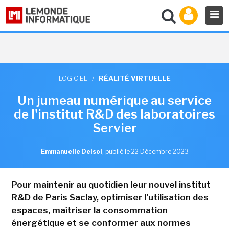
LOGICIEL
/
RÉALITÉ VIRTUELLE
Un jumeau numérique au service
de l'institut R&D des laboratoires
Servier
Emmanuelle Delsol
,
publié le 22 Décembre 2023
Pour maintenir au quotidien leur nouvel institut
R&D de Paris Saclay, optimiser l'utilisation des
espaces, maîtriser la consommation
énergétique et se conformer aux normes