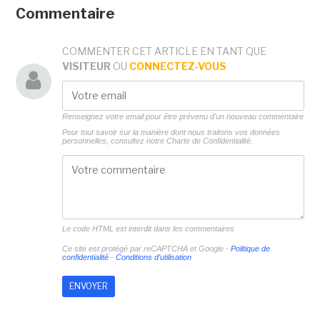
Commentaire
COMMENTER CET ARTICLE EN TANT QUE
VISITEUR
OU
CONNECTEZ-VOUS
Renseignez votre email pour être prévenu d'un nouveau commentaire
Pour tout savoir sur la manière dont nous traitons vos données
personnelles, consultez notre
Charte de Confidentialité.
Le code HTML est interdit dans les commentaires
Ce site est protégé par reCAPTCHA et Google -
Politique de
confidentialité
-
Conditions d'utilisation