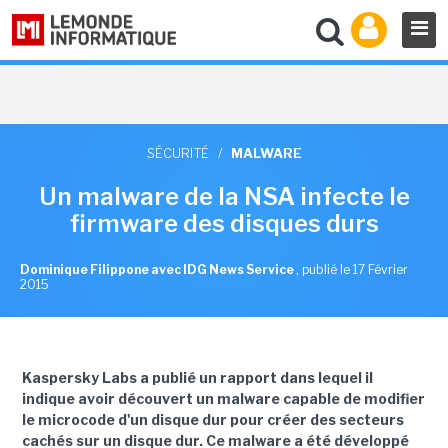
SÉCURITÉ
/
MALWARE
Un malware de la NSA infecte le
firmware des disques durs
Dominique Filippone avec IDG News Service
,
publié le 17 Février
2015
Kaspersky Labs a publié un rapport dans lequel il
indique avoir découvert un malware capable de modifier
le microcode d'un disque dur pour créer des secteurs
cachés sur un disque dur. Ce malware a été développé