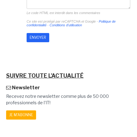
Le code HTML est interdit dans les commentaires
Ce site est protégé par reCAPTCHA et Google -
Politique de
confidentialité
-
Conditions d'utilisation
SUIVRE TOUTE L'ACTUALITÉ
Newsletter
Recevez notre newsletter comme plus de 50 000
professionnels de l'IT!
JE M'ABONNE