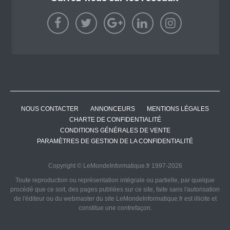
NOUS CONTACTER
ANNONCEURS
MENTIONS LÉGALES
CHARTE DE CONFIDENTIALITÉ
CONDITIONS GÉNÉRALES DE VENTE
PARAMÈTRES DE GESTION DE LA CONFIDENTIALITÉ
Copyright © LeMondeInformatique.fr 1997-2026
Toute reproduction ou représentation intégrale ou partielle, par quelque
procédé que ce soit, des pages publiées sur ce site, faite sans l'autorisation
de l'éditeur ou du webmaster du site LeMondeInformatique.fr est illicite et
constitue une contrefaçon.