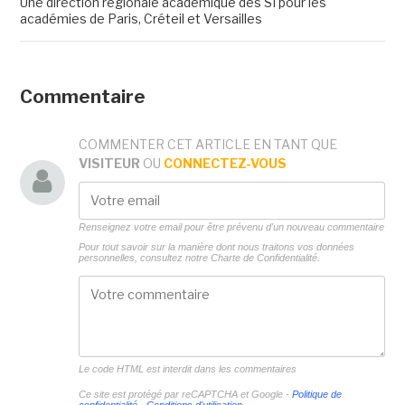
Une direction régionale académique des SI pour les
académies de Paris, Créteil et Versailles
Commentaire
COMMENTER CET ARTICLE EN TANT QUE
VISITEUR
OU
CONNECTEZ-VOUS
Renseignez votre email pour être prévenu d'un nouveau commentaire
Pour tout savoir sur la manière dont nous traitons vos données
personnelles, consultez notre
Charte de Confidentialité.
Le code HTML est interdit dans les commentaires
Ce site est protégé par reCAPTCHA et Google -
Politique de
confidentialité
-
Conditions d'utilisation