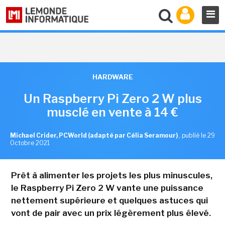
HARDWARE
Un Raspberry Pi Zero 2 W plus
musclé en vente à 14 €
Michael Crider, PCWorld (adapté par Célia Seramour)
,
publié le 29
Octobre 2021
Prêt à alimenter les projets les plus minuscules,
le Raspberry Pi Zero 2 W vante une puissance
nettement supérieure et quelques astuces qui
vont de pair avec un prix légèrement plus élevé.