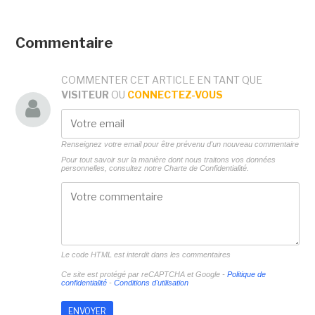
Commentaire
COMMENTER CET ARTICLE EN TANT QUE
VISITEUR
OU
CONNECTEZ-VOUS
Renseignez votre email pour être prévenu d'un nouveau commentaire
Pour tout savoir sur la manière dont nous traitons vos données
personnelles, consultez notre
Charte de Confidentialité.
Le code HTML est interdit dans les commentaires
Ce site est protégé par reCAPTCHA et Google -
Politique de
confidentialité
-
Conditions d'utilisation