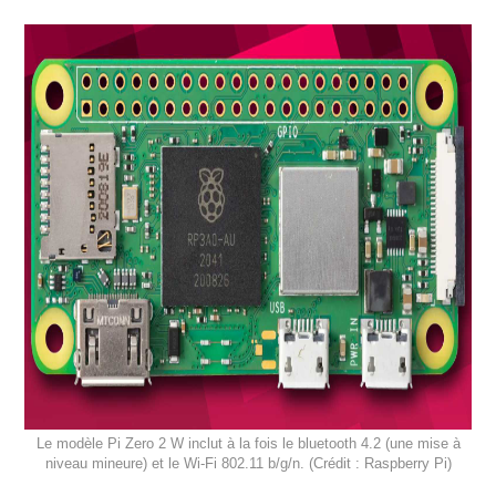
Le modèle Pi Zero 2 W inclut à la fois le bluetooth 4.2 (une mise à
niveau mineure) et le Wi-Fi 802.11 b/g/n. (Crédit : Raspberry Pi)