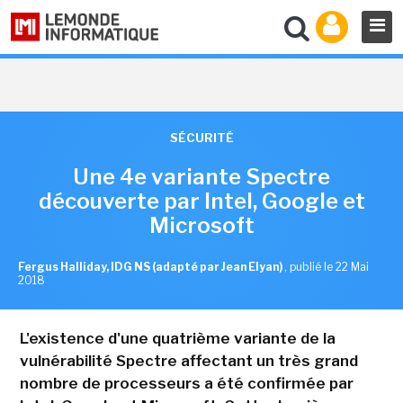
SÉCURITÉ
Une 4e variante Spectre
découverte par Intel, Google et
Microsoft
Fergus Halliday, IDG NS (adapté par Jean Elyan)
,
publié le 22 Mai
2018
L'existence d'une quatrième variante de la
vulnérabilité Spectre affectant un très grand
nombre de processeurs a été confirmée par