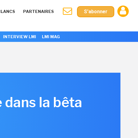
S'abonner
BLANCS
PARTENAIRES
INTERVIEW LMI
LMI MAG
 dans la bêta