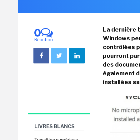
La dernière 
0
Windows peut
Réaction
contrôlées p
pourront par
des document
également de
installées s
LIVRES BLANCS
Transition numérique