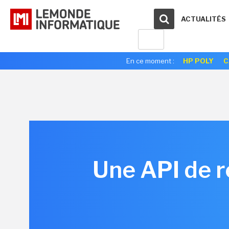
ACTUALITÉS
En ce moment :
HP POLY
C
Une API de r