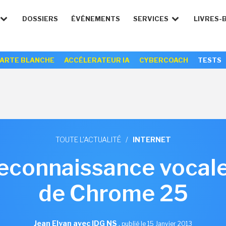
DOSSIERS
ÉVÉNEMENTS
SERVICES
LIVRES-
ARTE BLANCHE
ACCÉLERATEUR IA
CYBERCOACH
TESTS
TOUTE L'ACTUALITÉ
/
INTERNET
econnaissance vocale
de Chrome 25
Jean Elyan avec IDG NS
,
publié le 15 Janvier 2013