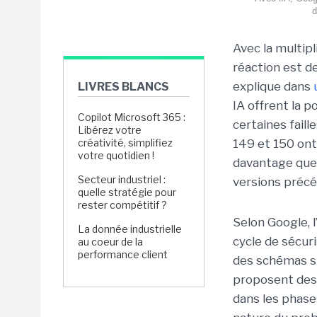
d
Avec la multipli
réaction est d
explique dans
LIVRES BLANCS
IA offrent la p
Copilot Microsoft 365 :
certaines faill
Libérez votre
créativité, simplifiez
149 et 150 ont 
votre quotidien !
davantage que 
Secteur industriel :
versions précé
quelle stratégie pour
rester compétitif ?
Selon Google, l
La donnée industrielle
cycle de sécuri
au coeur de la
performance client
des schémas sim
proposent des 
dans les phase