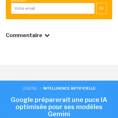
abonnés
OK
Commentaire
LOGICIEL
/
INTELLIGENCE ARTIFICIELLE
Google préparerait une puce IA
optimisée pour ses modèles
Gemini