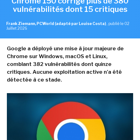
Chrome 150 corrige plus de 380
vulnérabilités dont 15 critiques
Frank Ziemann, PCWorld (adapté par Louise Costa)
,
publié le 02
Juillet 2026
Google a déployé une mise à jour majeure de
Chrome sur Windows, macOS et Linux,
comblant 382 vulnérabilités dont quinze
critiques. Aucune exploitation active n'a été
détectée à ce stade.