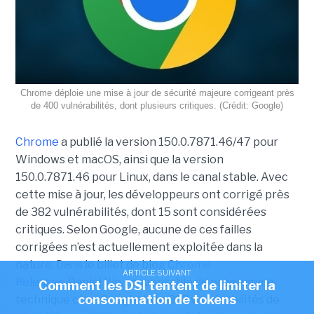
Chrome déploie une mise à jour de sécurité majeure corrigeant près
de 400 vulnérabilités, dont plusieurs critiques. (Crédit: Google)
Chrome
a publié la version 150.0.7871.46/47 pour
Windows et macOS, ainsi que la version
150.0.7871.46 pour Linux, dans le canal stable. Avec
cette mise à jour, les développeurs ont corrigé près
de 382 vulnérabilités, dont 15 sont considérées
critiques. Selon Google, aucune de ces failles
corrigées n’est actuellement exploitée dans la
nature. Dans le billet de blog
Chrome
ARTICLE SUIVANT
Releases,
Daniel Yip, responsable de programme
Comment les DSI tentent de limiter la
consommation de tokens
technique chez Google, liste 382 vulnérabilités de