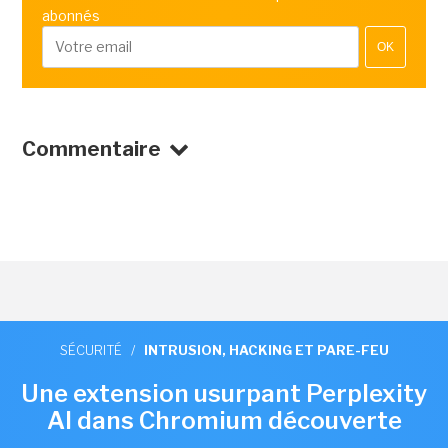
abonnés
OK
Commentaire
SÉCURITÉ
/
INTRUSION, HACKING ET PARE-FEU
Une extension usurpant Perplexity
AI dans Chromium découverte