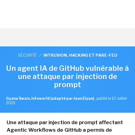
SÉCURITÉ
/
INTRUSION, HACKING ET PARE-FEU
Un agent IA de GitHub vulnérable à
une attaque par injection de
prompt
Gyana Swain, Infoworld (adapté par Jean Elyan)
,
publié le 10 Juillet
2026
Une attaque par injection de prompt affectant
Agentic Workflows de GitHub a permis de