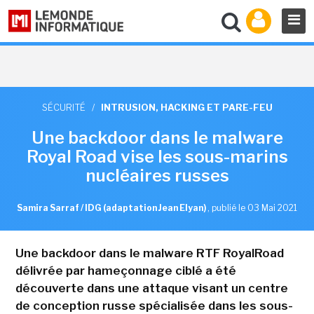
SÉCURITÉ
/
INTRUSION, HACKING ET PARE-FEU
Une backdoor dans le malware
Royal Road vise les sous-marins
nucléaires russes
Samira Sarraf / IDG (adaptation Jean Elyan)
,
publié le 03 Mai 2021
Une backdoor dans le malware RTF RoyalRoad
délivrée par hameçonnage ciblé a été
découverte dans une attaque visant un centre
de conception russe spécialisée dans les sous-