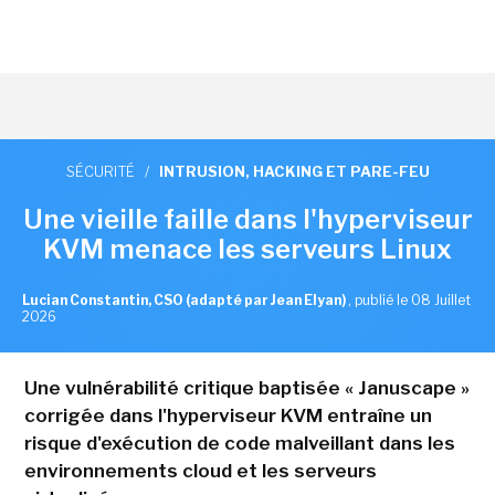
SÉCURITÉ
/
INTRUSION, HACKING ET PARE-FEU
Une vieille faille dans l'hyperviseur
KVM menace les serveurs Linux
Lucian Constantin, CSO (adapté par Jean Elyan)
,
publié le 08 Juillet
2026
Une vulnérabilité critique baptisée « Januscape »
corrigée dans l'hyperviseur KVM entraîne un
risque d'exécution de code malveillant dans les
environnements cloud et les serveurs