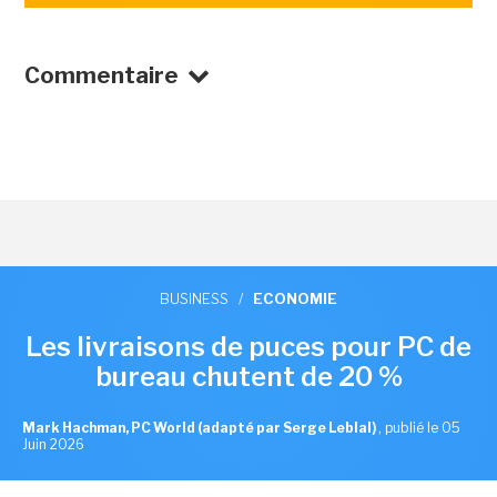
Commentaire
BUSINESS
/
ECONOMIE
Les livraisons de puces pour PC de
bureau chutent de 20 %
Mark Hachman, PC World (adapté par Serge Leblal)
,
publié le 05
Juin 2026