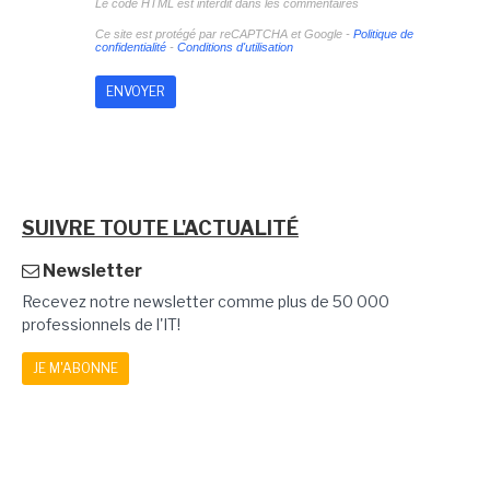
Le code HTML est interdit dans les commentaires
Ce site est protégé par reCAPTCHA et Google -
Politique de
confidentialité
-
Conditions d'utilisation
SUIVRE TOUTE L'ACTUALITÉ
Newsletter
Recevez notre newsletter comme plus de 50 000
professionnels de l'IT!
JE M'ABONNE