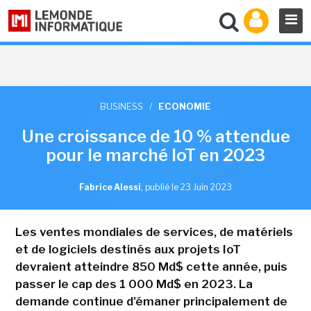
BUSINESS
/
ECONOMIE
Une croissance de 10 % attendue
pour le marché IoT en 2023
Fabrice Alessi
,
publié le 23 Juin 2023
Les ventes mondiales de services, de matériels
et de logiciels destinés aux projets IoT
devraient atteindre 850 Md$ cette année, puis
passer le cap des 1 000 Md$ en 2023. La
demande continue d'émaner principalement de