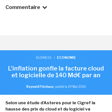
Commentaire
BUSINESS
/
ECONOMIE
L'inflation gonfle la facture cloud
et logicielle de 140 Md€ par an
Reynald Fléchaux
,
publié le 29 Mai 2026
Selon une étude d'Asteres pour le Cigref la
hausse des prix du cloud et du logiciel va