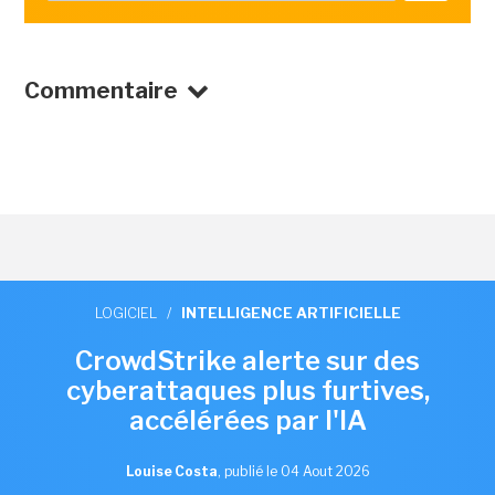
Commentaire
LOGICIEL
/
INTELLIGENCE ARTIFICIELLE
CrowdStrike alerte sur des
cyberattaques plus furtives,
accélérées par l'IA
Louise Costa
,
publié le 04 Aout 2026