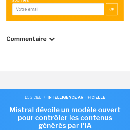
abonnés
OK
Commentaire
LOGICIEL
/
INTELLIGENCE ARTIFICIELLE
Mistral dévoile un modèle ouvert
pour contrôler les contenus
générés par l'IA