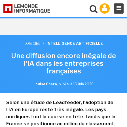
LOGICIEL
/
INTELLIGENCE ARTIFICIELLE
Une diffusion encore inégale de
l'IA dans les entreprises
françaises
Louise Costa
,
publié le 15 Juin 2026
Selon une étude de Leadfeeder, l'adoption de
l'IA en Europe reste très inégale. Les pays
nordiques font la course en tête, tandis que la
France se positionne au milieu du classement.