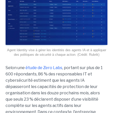
Agent Identity vise à gérer les identités des agents IA et à appliquer
des politiques de sécurité à chaque action. (Crédit: Rubrik)
Selon une
étude de Zero Labs
, portant
sur plus de 1
600 répondants,
86 % des responsables IT et
cybersécurité estiment que les agents IA
dépasseront les capacités de protection de leur
organisation dans les douze prochains mois, alors
que seuls 23 % déclarent disposer d’une visibilité
complète sur les agents actifs dans leur
environnement.
Dans ce contexte, l'entreprise