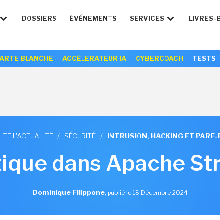
DOSSIERS
ÉVÉNEMENTS
SERVICES
LIVRES-
ARTE BLANCHE
ACCÉLERATEUR IA
CYBERCOACH
TESTS
UTE L'ACTUALITÉ
/
SÉCURITÉ
/
INTRUSION, HACKING ET PARE-
itique dans Apache St
Dominique Filippone
,
publié le 18 Décembre 2024