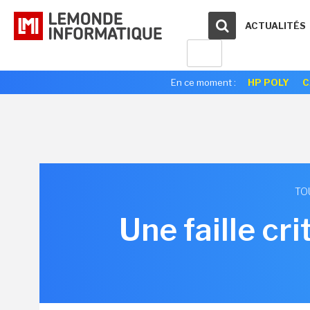
ACTUALITÉS
En ce moment :
HP POLY
C
TO
Une faille cr