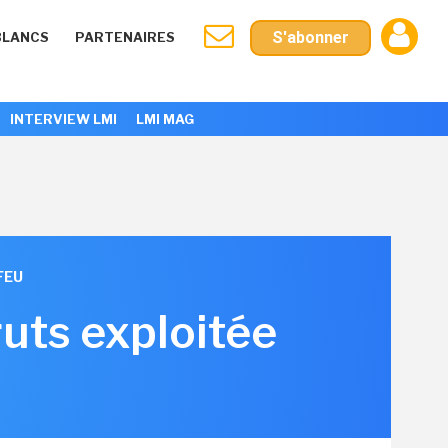
S'abonner
BLANCS
PARTENAIRES
INTERVIEW LMI
LMI MAG
FEU
ruts exploitée