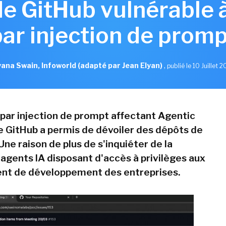
de GitHub vulnérable 
par injection de promp
ana Swain, Infoworld (adapté par Jean Elyan)
,
publié le 10 Juillet 
par injection de prompt affectant Agentic
 GitHub a permis de dévoiler des dépôts de
Une raison de plus de s'inquiéter de la
 agents IA disposant d'accès à privilèges aux
nt de développement des entreprises.