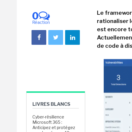
Le framewor
0
rationaliser
Réaction
est encore to
Actuellement 
de code à di
LIVRES BLANCS
Cyber-résilience
Microsoft 365 :
Anticipez et protégez