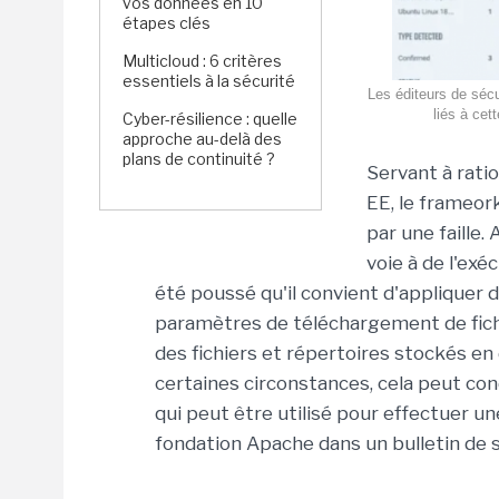
vos données en 10
étapes clés
Multicloud : 6 critères
essentiels à la sécurité
Les éditeurs de sécu
liés à cet
Cyber-résilience : quelle
approche au-delà des
plans de continuité ?
Servant à rati
EE, le frameor
par une faille.
voie à de l'exé
été poussé qu'il convient d'appliquer 
paramètres de téléchargement de fichi
des fichiers et répertoires stockés en 
certaines circonstances, cela peut con
qui peut être utilisé pour effectuer u
fondation Apache dans un bulletin de s