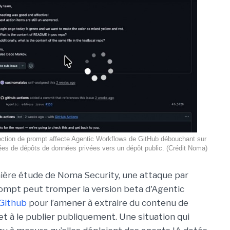
ection de prompt affecte Agentic Workflows de GitHub débouchant sur
nées de dépôts de données privées vers un dépôt public. (Crédit Noma)
ière étude de Noma Security, une attaque par
rompt peut tromper la version beta d'Agentic
Github
pour l’amener à extraire du contenu de
et à le publier publiquement. Une situation qui