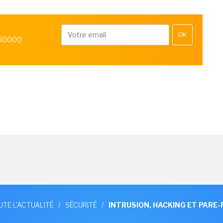
OK
 50000
UTE L'ACTUALITÉ
/
SÉCURITÉ
/
INTRUSION, HACKING ET PARE-