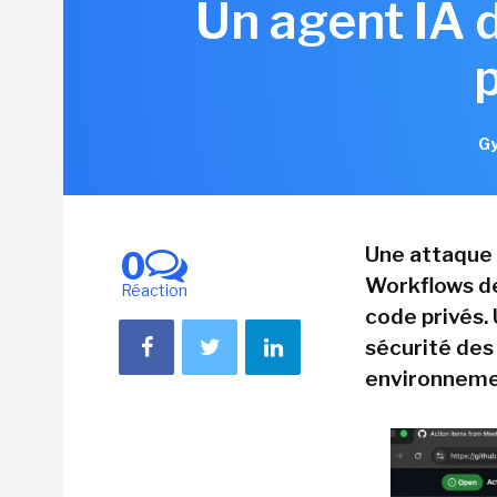
Un agent IA 
Gy
Une attaque 
0
Workflows de
Réaction
code privés. 
sécurité des
environneme