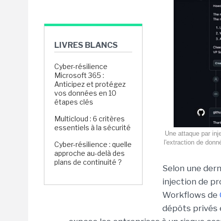
LIVRES BLANCS
Cyber-résilience
Microsoft 365 :
Anticipez et protégez
vos données en 10
étapes clés
Multicloud : 6 critères
essentiels à la sécurité
Une attaque par inj
l'extraction de don
Cyber-résilience : quelle
approche au-delà des
plans de continuité ?
Selon une dern
injection de p
Workflows de
dépôts privés 