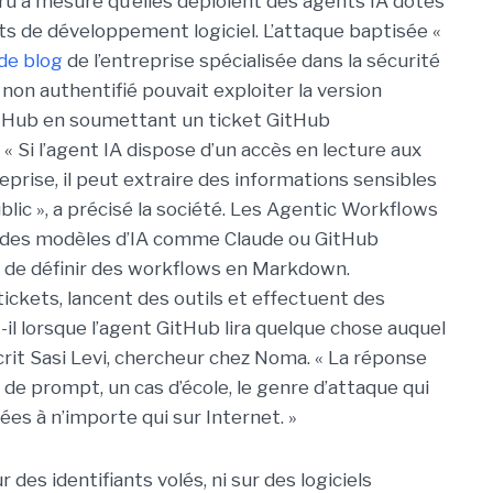
ru à mesure qu’elles déploient des agents IA dotés
ts de développement logiciel. L’attaque baptisée «
 de blog
de l’entreprise spécialisée dans la sécurité
non authentifié pouvait exploiter la version
tHub en soumettant un ticket GitHub
« Si l’agent IA dispose d’un accès en lecture aux
prise, il peut extraire des informations sensibles
lic », a précisé la société. Les Agentic Workflows
à des modèles d’IA comme Claude ou GitHub
 de définir des workflows en Markdown.
 tickets, lancent des outils et effectuent des
-il lorsque l’agent GitHub lira quelque chose auquel
 écrit Sasi Levi, chercheur chez Noma. « La réponse
 de prompt, un cas d’école, le genre d’attaque qui
es à n’importe qui sur Internet. »
 des identifiants volés, ni sur des logiciels